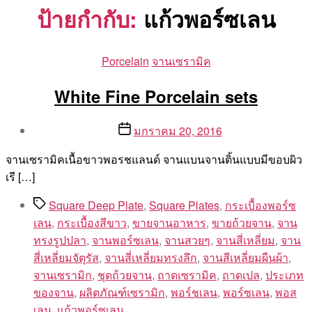
ป้ายกำกับ:
แก้วพอร์ซเลน
Categories
Porcelain
จานเซรามิค
White Fine Porcelain sets
Post
Post
มกราคม 20, 2016
author
date
By
จานเซรามิคเนื้อขาวพอรชแลนด์ จานแบนจานติ้นแบบมีขอบผิว
Aea
เรี […]
Tags
Square Deep Plate
,
Square Plates
,
กระเบื้องพอร์ซ
เลน
,
กระเบื้องสีขาว
,
ขายจานอาหาร
,
ขายถ้วยจาน
,
จาน
ทรงรูปปลา
,
จานพอร์ซเลน
,
จานสวยๆ
,
จานสี่เหลี่ยม
,
จาน
สี่เหลี่ยมจัตุรัส
,
จานสี่เหลี่ยมทรงลึก
,
จานสีเหลี่ยมผืนผ้า
,
จานเซรามิก
,
ชุดถ้วยจาน
,
ถาดเซรามิค
,
ถาดเปล
,
ประเภท
ของจาน
,
ผลิตภัณฑ์เซรามิก
,
พอร์ชเลน
,
พอร์ซเลน
,
พอส
เลน
,
แก้วพอร์ซเลน