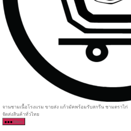
เซรามิค
จานชามเนื้อโรงแรม ขายส่ง แก้วมัคพร้อมรับสกรีน ชามตราไก่
ครบ
จัดส่งสินค้าทั่วไทย
ครัน
Menu
ราคา