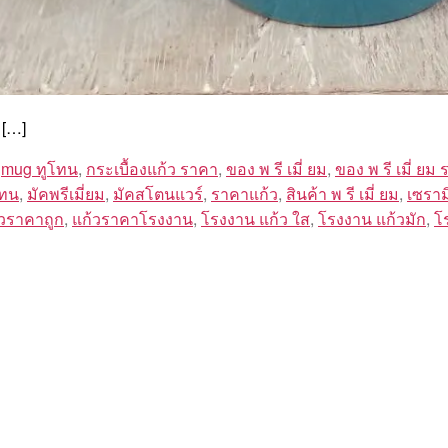
 […]
,
mug ทูโทน
,
กระเบื้องแก้ว ราคา
,
ของ พ รี เมี่ ยม
,
ของ พ รี เมี่ ยม
โทน
,
มัคพรีเมี่ยม
,
มัคสโตนแวร์
,
ราคาแก้ว
,
สินค้า พ รี เมี่ ยม
,
เซราม
้วราคาถูก
,
แก้วราคาโรงงาน
,
โรงงาน แก้ว ใส
,
โรงงาน แก้วมัก
,
โ