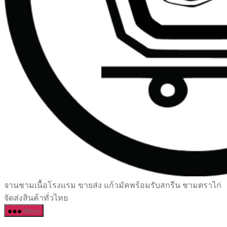
เซรามิค
จานชามเนื้อโรงแรม ขายส่ง แก้วมัคพร้อมรับสกรีน ชามตราไก่
ครบ
จัดส่งสินค้าทั่วไทย
ครัน
Menu
ราคา