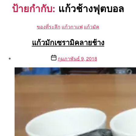
ป้ายกำกับ:
แก้วช้างฟุตบอล
Categories
ของที่ระลึก
แก้วกาแฟ
แก้วมัค
แก้วมักเซรามิคลายช้าง
Post
Post
กุมภาพันธ์ 9, 2018
author
date
By
Aea