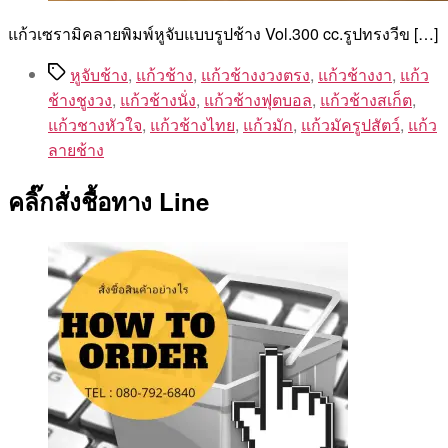
แก้วเซรามิคลายพิมพ์หูจับแบบรูปช้าง Vol.300 cc.รูปทรงวีข […]
Tags
หูจับช้าง
,
แก้วช้าง
,
แก้วช้างงวงตรง
,
แก้วช้างงา
,
แก้ว
ช้างชูงวง
,
แก้วช้างนั่ง
,
แก้วช้างฟุตบอล
,
แก้วช้างสเก็ต
,
แก้วชางหัวใจ
,
แก้วช้างไทย
,
แก้วมัก
,
แก้วมัครูปสัตว์
,
แก้ว
ลายช้าง
คลิ๊กสั่งชื้อทาง Line