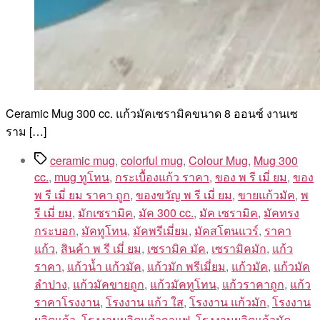
Ceramic Mug 300 cc. แก้วมัคเซรามิคขนาด 8 ออนซ์ งานเซ
ราม […]
Tags
ceramic mug
,
colorful mug
,
Colour Mug
,
Mug 300
cc.
,
mug ทูโทน
,
กระเบื้องแก้ว ราคา
,
ของ พ รี เมี่ ยม
,
ของ
พ รี เมี่ ยม ราคา ถูก
,
ของขวัญ พ รี เมี่ ยม
,
ขายแก้วมัค
,
พ
รี เมี่ ยม
,
มักเซรามิค
,
มัค 300 cc.
,
มัค เซรามิค
,
มัคทรง
กระบอก
,
มัคทูโทน
,
มัคพรีเมี่ยม
,
มัคสโตนแวร์
,
ราคา
แก้ว
,
สินค้า พ รี เมี่ ยม
,
เซรามิค มัค
,
เซรามิคมัก
,
แก้ว
ราคา
,
แก้วน้ำ แก้วมัค
,
แก้วมัก พรีเมี่ยม
,
แก้วมัค
,
แก้วมัค
ลำปาง
,
แก้วมัคขายถูก
,
แก้วมัคทูโทน
,
แก้วราคาถูก
,
แก้ว
ราคาโรงงาน
,
โรงงาน แก้ว ใส
,
โรงงาน แก้วมัก
,
โรงงาน
ผลิตแก้ว
,
โรงงานผลิตแก้วกาแฟ
,
โรงงานผลิตแก้วมัค
,