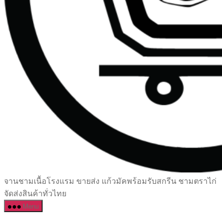
เซรามิค
จานชามเนื้อโรงแรม ขายส่ง แก้วมัคพร้อมรับสกรีน ชามตราไก่
ครบ
จัดส่งสินค้าทั่วไทย
ครัน
Menu
ราคา