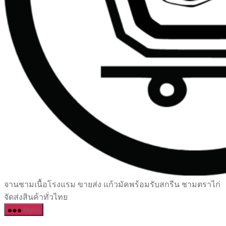
เซรามิค
จานชามเนื้อโรงแรม ขายส่ง แก้วมัคพร้อมรับสกรีน ชามตราไก่
ครบ
จัดส่งสินค้าทั่วไทย
ครัน
Menu
ราคา