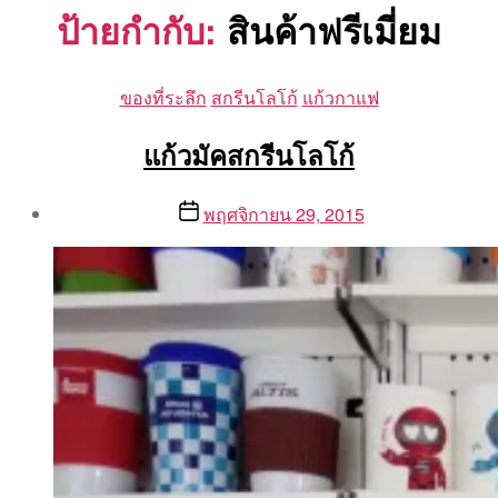
ป้ายกำกับ:
สินค้าฟรีเมี่ยม
Categories
ของที่ระลึก
สกรีนโลโก้
แก้วกาแฟ
แก้วมัคสกรีนโลโก้
Post
Post
พฤศจิกายน 29, 2015
author
date
By
Aea