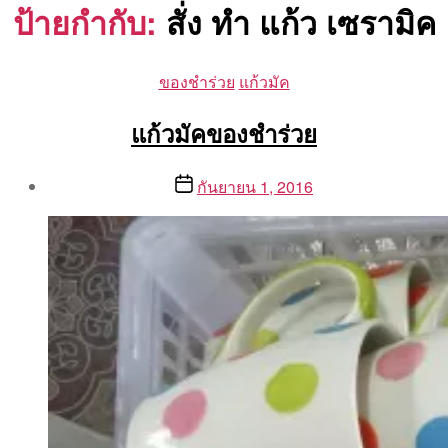
ป้ายกำกับ:
สั่ง ทํา แก้ว เซรามิค
Categories
ของชำร่วย
แก้วมัค
แก้วมัคของชำร่วย
Post
Post
กันยายน 1, 2016
author
date
By
Aea