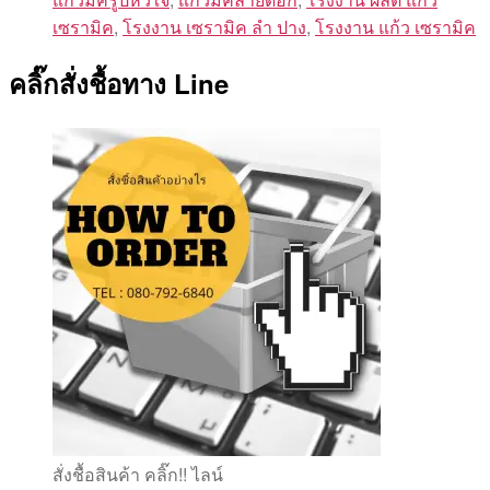
เซรามิค
,
โรงงาน เซรามิค ลํา ปาง
,
โรงงาน แก้ว เซรามิค
คลิ๊กสั่งชื้อทาง Line
สั่งชื้อสินค้า คลิ๊ก!! ไลน์