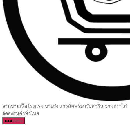
เซรามิค
จานชามเนื้อโรงแรม ขายส่ง แก้วมัคพร้อมรับสกรีน ชามตราไก่
ครบ
จัดส่งสินค้าทั่วไทย
ครัน
Menu
ราคา