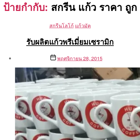
ป้ายกำกับ:
สกรีน แก้ว ราคา ถูก
Categories
สกรีนโลโก้
แก้วมัค
รับผลิตแก้วพรีเมี่ยมเซรามิก
Post
Post
พฤศจิกายน 28, 2015
author
date
By
Aea