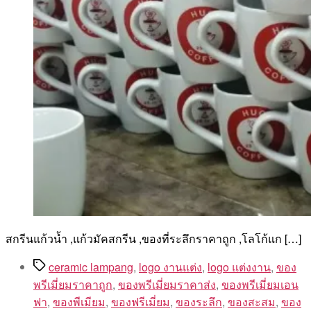
สกรีนแก้วน้ำ ,แก้วมัคสกรีน ,ของที่ระลึกราคาถูก ,โลโก้แก […]
Tags
ceramic lampang
,
logo งานแต่ง
,
logo แต่งงาน
,
ของ
พรีเมี่ยมราคาถูก
,
ของพรีเมี่ยมราคาส่ง
,
ของพรีเมี่ยมเอน
ฟา
,
ของพีเมียม
,
ของฟรีเมี่ยม
,
ของระลึก
,
ของสะสม
,
ของ