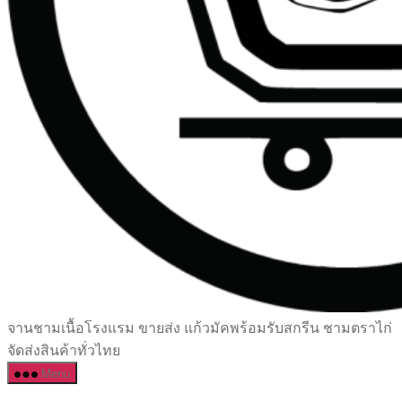
เซรามิค
จานชามเนื้อโรงแรม ขายส่ง แก้วมัคพร้อมรับสกรีน ชามตราไก่
ครบ
จัดส่งสินค้าทั่วไทย
ครัน
Menu
ราคา