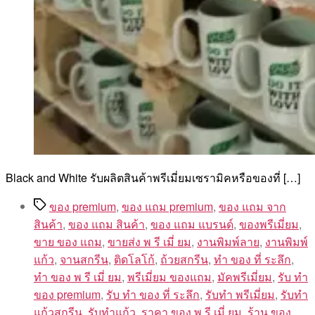
Black and White รับผลิตสินค้าพรีเมี่ยมเซรามิคหรือของที่ […]
Tags
ของ premium
,
ของ แถม premium
,
ของ แถม จาก
สินค้า
,
ของ แถม สินค้า
,
ของ แถม แบรนด์
,
ของพรีเมี่ยม
,
ขาย ของ แถม
,
ขายส่ง พ รี เมี่ ยม
,
งานพิมพ์ลาย
,
งานพิมพ์
แก้ว
,
จานสกรีน
,
ติดโลโก้
,
ถ้วยสกรีน
,
ทํา ของ ที่ ระลึก
,
ทํา ของ พ รี เมี่ ยม
,
พรีเมี่ยม ของแถม
,
มัคพรีเมี่ยม
,
รับ ทำ
ของ premium
,
รับ ทํา ของ ที่ ระลึก
,
รับทำ พรีเมี่ยม
,
รับทำ
แก้วสกรีน
,
รับทำแก้ว
,
ราคา ของ พ รี เมี่ ยม
,
ร้าน ของ