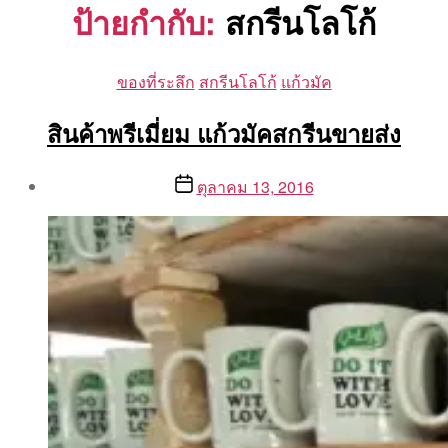
ป้ายกำกับ:
สกรีนโลโก้
Categories
ของที่ระลึก
สกรีนโลโก้
แก้วมัค
สินค้าพรีเมี่ยม แก้วมัคสกรีนขายส่ง
Post
Post
ตุลาคม 13, 2016
author
date
By
Aea