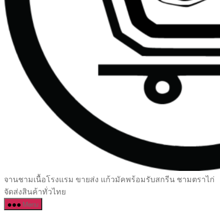
เซรามิค
จานชามเนื้อโรงแรม ขายส่ง แก้วมัคพร้อมรับสกรีน ชามตราไก่
ครบ
จัดส่งสินค้าทั่วไทย
ครัน
Menu
ราคา