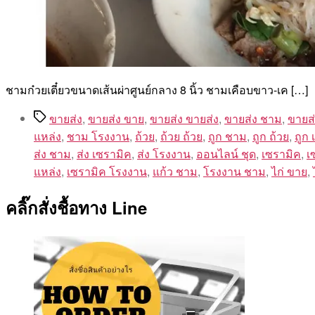
ชามก๋วยเตี๋ยวขนาดเส้นผ่าศูนย์กลาง 8 นิ้ว ชามเคือบขาว-เค […]
Tags
ขายส่ง
,
ขายส่ง ขาย
,
ขายส่ง ขายส่ง
,
ขายส่ง ชาม
,
ขายส่
แหล่ง
,
ชาม โรงงาน
,
ถ้วย
,
ถ้วย ถ้วย
,
ถูก ชาม
,
ถูก ถ้วย
,
ถูก 
ส่ง ชาม
,
ส่ง เซรามิค
,
ส่ง โรงงาน
,
ออนไลน์ ชุด
,
เซรามิค
,
เ
แหล่ง
,
เซรามิค โรงงาน
,
แก้ว ชาม
,
โรงงาน ชาม
,
ไก่ ขาย
,
คลิ๊กสั่งชื้อทาง Line