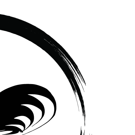
เซรามิค
ครบ
ครัน
ราคา
โรงงาน