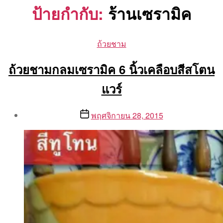
ป้ายกำกับ:
ร้านเซรามิค
Categories
ถ้วยชาม
ถ้วยชามกลมเซรามิค 6 นิ้วเคลือบสีสโตน
แวร์
Post
Post
พฤศจิกายน 28, 2015
author
date
By
Aea