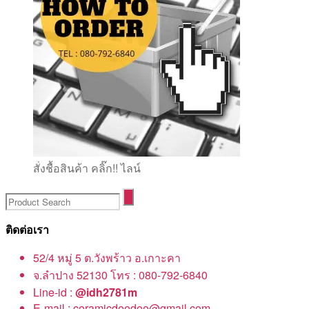
สั่งชื้อสินค้า คลิ๊ก!! ไลน์
ติดต่อเรา
52/4 หมู่ 5 ต.วังพร้าว อ.เกาะคา
จ.ลำปาง 52130 โทร : 080-792-6840
Line-id :
@idh2781m
E-mail : ceramicdeedee@gmail.com