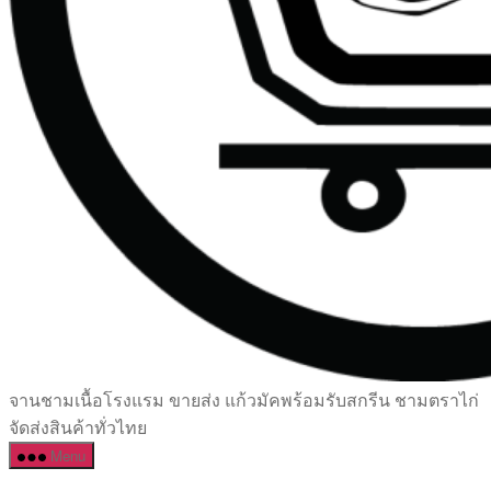
เซรามิค
จานชามเนื้อโรงแรม ขายส่ง แก้วมัคพร้อมรับสกรีน ชามตราไก่
ครบ
จัดส่งสินค้าทั่วไทย
ครัน
Menu
ราคา