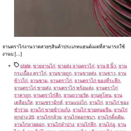
จานตราไก่งานวาดสวยๆสินค้าประเภทแฮนด์เมดที่สามารถใช้
งานบ […]
Tags
plate
,
ขายจานไก่
,
ขายส่ง จานตราไก่
,
จาน 8 นิ้ว
,
จาน
กระเบื้อง ตราไก่
,
จานขายถูก
,
จานขายส่ง
,
จานขาว
,
จาน
ข้าวไก่
,
จานชาม
,
จานตราไก่
,
จานตราไก่ ของที่ระลึก
,
จานตราไก่ ขายส่ง
,
จานตราไก่ พร้อมส่ง
,
จานตราไก่
ราคาถูก
,
จานตราไก่ลึก
,
จานถวายวัด
,
จานทูโทน
,
จาน
เคลือบใส
,
จานเซรามิกส์
,
จานแบ่งไก่
,
จานไก่
,
จานไก่ ของ
ชำร่วย
,
จานไก่ ขายข้าวแก้ง
,
จานไก่ ขายหนมจีน
,
จานไก่
ทุกย่าง 20
,
จานไก่กล้วย
,
จานไก่ดอกชบา
,
จานไก่ดั้งเดิม
,
จานไก่ลายดอก
,
จานไก่ลำปาง
,
จานไก่ลึก
,
จานไก่อู
,
จาน