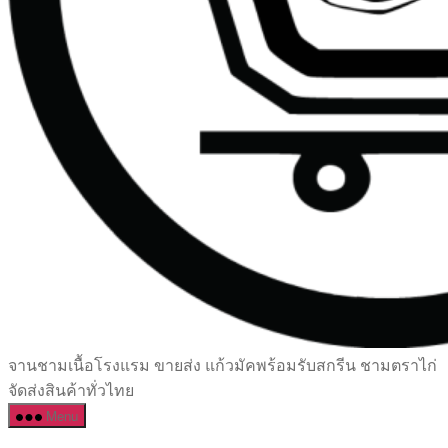
เซรามิค
จานชามเนื้อโรงแรม ขายส่ง แก้วมัคพร้อมรับสกรีน ชามตราไก่
ครบ
จัดส่งสินค้าทั่วไทย
ครัน
Menu
ราคา