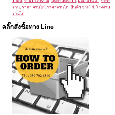
ไก่แจ้
,
จานไก่โบราณ
,
ชุดจานตราไก่
,
ผลิต จานไก่
,
ราคา
จาน
,
ราคา จานไก่
,
ราคาจานไก่
,
สินค้า จานไก่
,
โรงงาน
จานไก่
คลิ๊กสั่งชื้อทาง Line