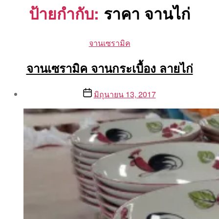
ป้ายกำกับ:
ราคา จานไก่
Categories
จานเซรามิค
จานเซรามิค จานกระเบื้อง ลายไก่
Post
Post
มิถุนายน 13, 2017
author
date
By
Aea