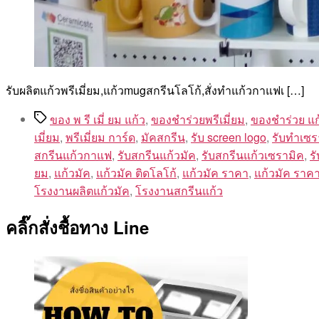
รับผลิตแก้วพรีเมี่ยม,แก้วmugสกรีนโลโก้,สั่งทําแก้วกาแฟเ […]
Tags
ของ พ รี เมี่ ยม แก้ว
,
ของชำร่วยพรีเมี่ยม
,
ของชําร่วย แ
เมี่ยม
,
พรีเมี่ยม การ์ด
,
มัคสกรีน
,
รับ screen logo
,
รับทำเซร
สกรีนแก้วกาแฟ
,
รับสกรีนแก้วมัค
,
รับสกรีนแก้วเซรามิค
,
ร
ยม
,
แก้วมัค
,
แก้วมัค ติดโลโก้
,
แก้วมัค ราคา
,
แก้วมัค ราคา
โรงงานผลิตแก้วมัค
,
โรงงานสกรีนแก้ว
คลิ๊กสั่งชื้อทาง Line