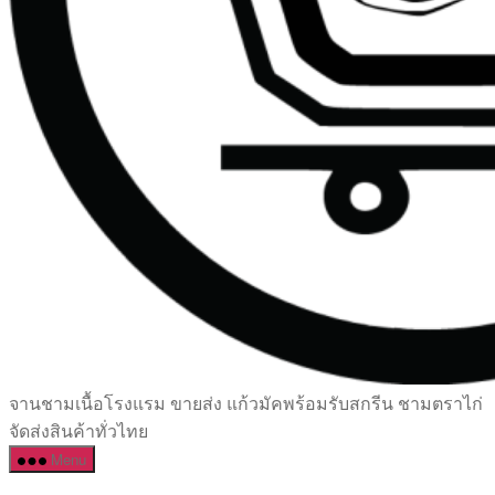
เซรามิค
จานชามเนื้อโรงแรม ขายส่ง แก้วมัคพร้อมรับสกรีน ชามตราไก่
ครบ
จัดส่งสินค้าทั่วไทย
ครัน
Menu
ราคา