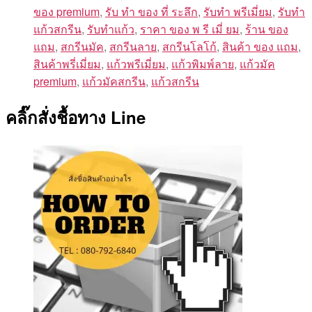
ของ premium
,
รับ ทํา ของ ที่ ระลึก
,
รับทำ พรีเมี่ยม
,
รับทำ
แก้วสกรีน
,
รับทำแก้ว
,
ราคา ของ พ รี เมี่ ยม
,
ร้าน ของ
แถม
,
สกรีนมัค
,
สกรีนลาย
,
สกรีนโลโก้
,
สินค้า ของ แถม
,
สินค้าพรี่เมี่ยม
,
แก้วพรีเมี่ยม
,
แก้วพิมพ์ลาย
,
แก้วมัค
premium
,
แก้วมัคสกรีน
,
แก้วสกรีน
คลิ๊กสั่งชื้อทาง Line