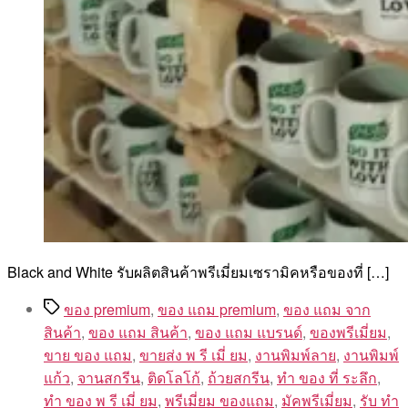
Black and White รับผลิตสินค้าพรีเมี่ยมเซรามิคหรือของที่ […]
Tags
ของ premium
,
ของ แถม premium
,
ของ แถม จาก
สินค้า
,
ของ แถม สินค้า
,
ของ แถม แบรนด์
,
ของพรีเมี่ยม
,
ขาย ของ แถม
,
ขายส่ง พ รี เมี่ ยม
,
งานพิมพ์ลาย
,
งานพิมพ์
แก้ว
,
จานสกรีน
,
ติดโลโก้
,
ถ้วยสกรีน
,
ทํา ของ ที่ ระลึก
,
ทํา ของ พ รี เมี่ ยม
,
พรีเมี่ยม ของแถม
,
มัคพรีเมี่ยม
,
รับ ทำ