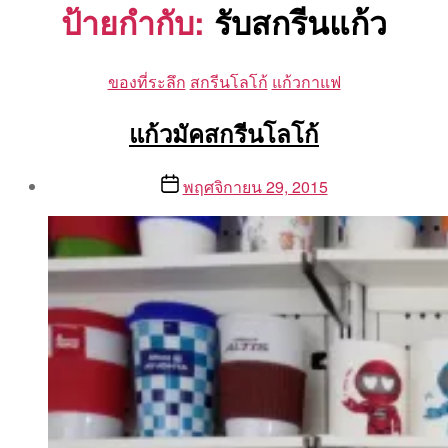
ป้ายกำกับ:
รับสกรีนแก้ว
Categories
ของที่ระลึก
สกรีนโลโก้
แก้วกาแฟ
แก้วมัคสกรีนโลโก้
Post
Post
พฤศจิกายน 29, 2015
author
date
By
Aea