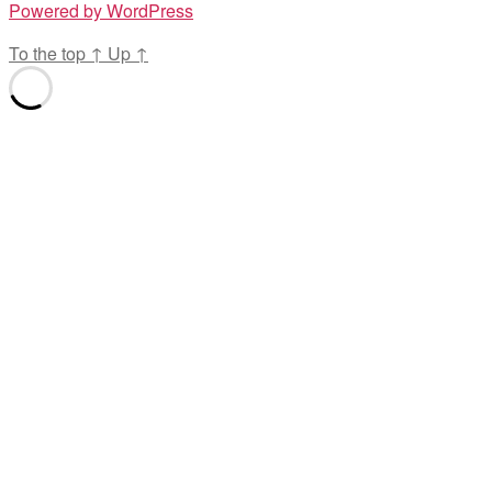
Powered by WordPress
To the top
↑
Up
↑