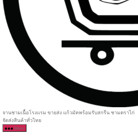
เซรามิค
จานชามเนื้อโรงแรม ขายส่ง แก้วมัคพร้อมรับสกรีน ชามตราไก่
ครบ
จัดส่งสินค้าทั่วไทย
ครัน
Menu
ราคา