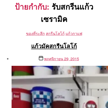
ป้ายกำกับ:
รับสกรีนแก้ว
เซรามิค
Categories
ของที่ระลึก
สกรีนโลโก้
แก้วกาแฟ
แก้วมัคสกรีนโลโก้
Post
Post
พฤศจิกายน 29, 2015
author
date
By
Aea