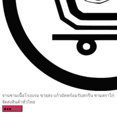
เซรามิค
จานชามเนื้อโรงแรม ขายส่ง แก้วมัคพร้อมรับสกรีน ชามตราไก่
ครบ
จัดส่งสินค้าทั่วไทย
ครัน
Menu
ราคา