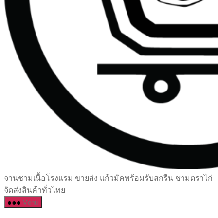
เซรามิค
จานชามเนื้อโรงแรม ขายส่ง แก้วมัคพร้อมรับสกรีน ชามตราไก่
ครบ
จัดส่งสินค้าทั่วไทย
ครัน
Menu
ราคา