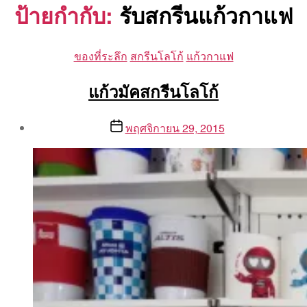
ป้ายกำกับ:
รับสกรีนแก้วกาแฟ
Categories
ของที่ระลึก
สกรีนโลโก้
แก้วกาแฟ
แก้วมัคสกรีนโลโก้
Post
Post
พฤศจิกายน 29, 2015
author
date
By
Aea