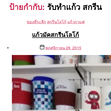
ป้ายกำกับ:
รับทำแก้ว สกรีน
Categories
ของที่ระลึก
สกรีนโลโก้
แก้วกาแฟ
แก้วมัคสกรีนโลโก้
Post
Post
พฤศจิกายน 29, 2015
author
date
By
Aea