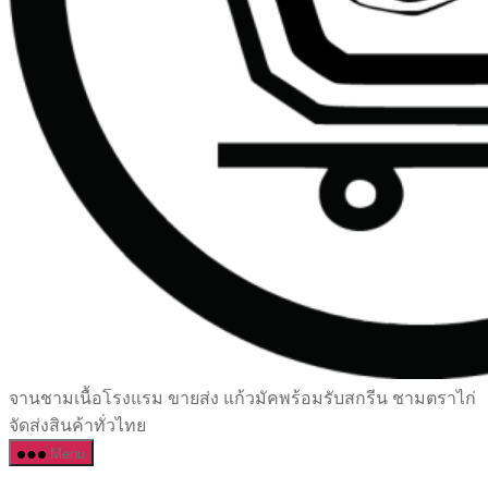
เซรามิค
จานชามเนื้อโรงแรม ขายส่ง แก้วมัคพร้อมรับสกรีน ชามตราไก่
ครบ
จัดส่งสินค้าทั่วไทย
ครัน
Menu
ราคา