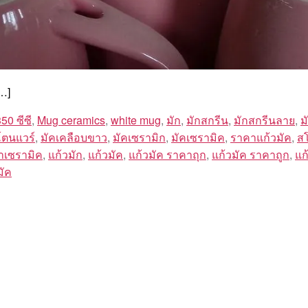
…]
50 ซีซี
,
Mug ceramics
,
white mug
,
มัก
,
มักสกรีน
,
มักสกรีนลาย
,
ม
โตนแวร์
,
มัคเคลือบขาว
,
มัคเซรามิก
,
มัคเซรามิค
,
ราคาแก้วมัค
,
ส
้ำเซรามิค
,
แก้วมัก
,
แก้วมัค
,
แก้วมัค ราคาถุก
,
แก้วมัค ราคาถูก
,
แก
มัค