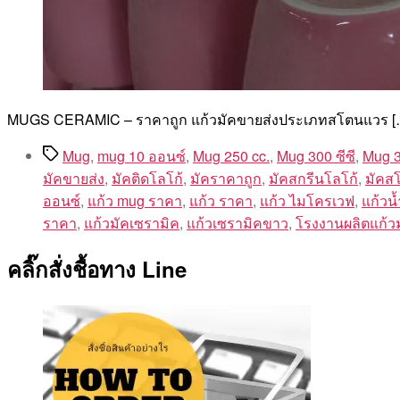
MUGS CERAMIC – ราคาถูก แก้วมัคขายส่งประเภทสโตนแวร [
Tags
Mug
,
mug 10 ออนซ์
,
Mug 250 cc.
,
Mug 300 ซีซี
,
Mug 3
มัคขายส่ง
,
มัคติดโลโก้
,
มัคราคาถูก
,
มัคสกรีนโลโก้
,
มัคส
ออนซ์
,
แก้ว mug ราคา
,
แก้ว ราคา
,
แก้ว ไมโครเวฟ
,
แก้วน
ราคา
,
แก้วมัคเซรามิค
,
แก้วเซรามิคขาว
,
โรงงานผลิตแก้ว
คลิ๊กสั่งชื้อทาง Line