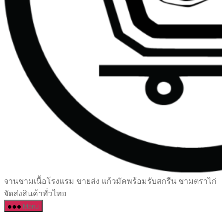
เซรามิค
จานชามเนื้อโรงแรม ขายส่ง แก้วมัคพร้อมรับสกรีน ชามตราไก่
ครบ
จัดส่งสินค้าทั่วไทย
ครัน
Menu
ราคา