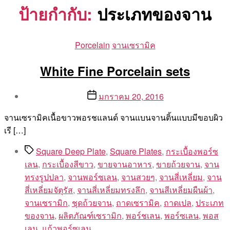
ป้ายกำกับ:
ประเภทของจาน
Categories
Porcelain
จานเซรามิค
White Fine Porcelain sets
Post
Post
มกราคม 20, 2016
author
date
By
จานเซรามิคเนื้อขาวพอรชแลนด์ จานแบนจานติ้นแบบมีขอบผิว
Aea
เรี […]
Tags
Square Deep Plate
,
Square Plates
,
กระเบื้องพอร์ซ
เลน
,
กระเบื้องสีขาว
,
ขายจานอาหาร
,
ขายถ้วยจาน
,
จาน
ทรงรูปปลา
,
จานพอร์ซเลน
,
จานสวยๆ
,
จานสี่เหลี่ยม
,
จาน
สี่เหลี่ยมจัตุรัส
,
จานสี่เหลี่ยมทรงลึก
,
จานสีเหลี่ยมผืนผ้า
,
จานเซรามิก
,
ชุดถ้วยจาน
,
ถาดเซรามิค
,
ถาดเปล
,
ประเภท
ของจาน
,
ผลิตภัณฑ์เซรามิก
,
พอร์ชเลน
,
พอร์ซเลน
,
พอส
เลน
,
แก้วพอร์ซเลน