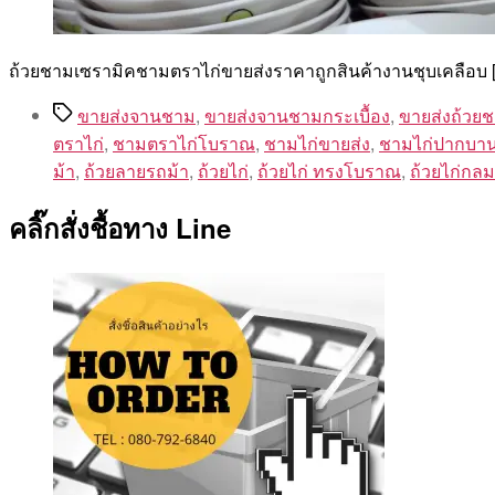
ถ้วยชามเซรามิคชามตราไก่ขายส่งราคาถูกสินค้างานชุบเคลือบ 
Tags
ขายส่งจานชาม
,
ขายส่งจานชามกระเบื้อง
,
ขายส่งถ้วย
ตราไก่
,
ชามตราไก่โบราณ
,
ชามไก่ขายส่ง
,
ชามไก่ปากบา
ม้า
,
ถ้วยลายรถม้า
,
ถ้วยไก่
,
ถ้วยไก่ ทรงโบราณ
,
ถ้วยไก่กลม
คลิ๊กสั่งชื้อทาง Line