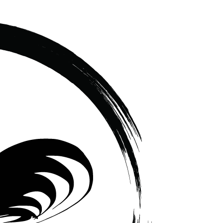
เซรามิค
ครบ
ครัน
ราคา
โรงงาน