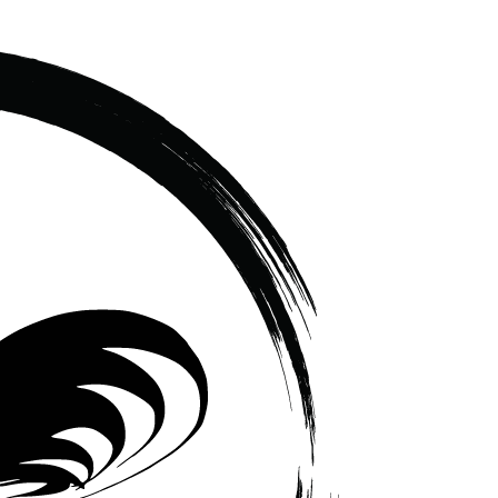
เซรามิค
ครบ
ครัน
ราคา
โรงงาน