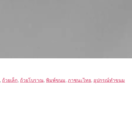
,
ถ้วยเล็ก
,
ถ้วยโบราณ
,
พิมพ์ขนม
,
ภาชนะไทย
,
อุปกรณ์ทำขนม