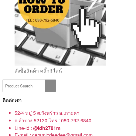
สั่งชื้อสินค้า คลิ๊ก!! ไลน์
ติดต่อเรา
52/4 หมู่ 5 ต.วังพร้าว อ.เกาะคา
จ.ลำปาง 52130 โทร : 080-792-6840
Line-id :
@idh2781m
E-mail : ceramicdeedee@gmail.com