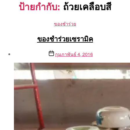
ป้ายกำกับ:
ถ้วยเคลือบสี
Categories
ของชำร่วย
ของชำร่วยเซรามิค
Post
Post
กุมภาพันธ์ 4, 2016
author
date
By
Aea