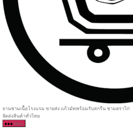
เซรามิค
จานชามเนื้อโรงแรม ขายส่ง แก้วมัคพร้อมรับสกรีน ชามตราไก่
ครบ
จัดส่งสินค้าทั่วไทย
ครัน
Menu
ราคา