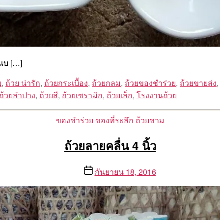
แบ […]
ย
,
ถ้วย น่ารัก
,
ถ้วยกระเบื้อง
,
ถ้วยกลม
,
ถ้วยของชำร่วย
,
ถ้วยขายส่ง
ถ้วยลำปาง
,
ถ้วยสี
,
ถ้วยเซรามิก
,
ถ้วยเล็ก
,
โรงงานถ้วย
Categories
ของชำร่วย
ของที่ระลึก
ถ้วยชาม
ถ้วยลายคลื่น 4 นิ้ว
Post
กันยายน 18, 2016
date