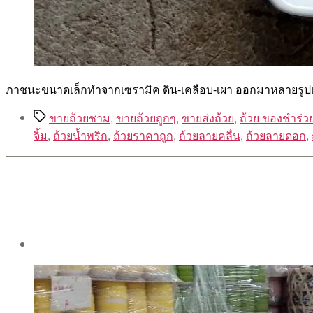
ภาชนะขนาดเล็กทำจากเซรามิค ดิน-เคลือบ-เผา ออกมาหลายรูป
Tags
ขายถ้วยชาม
,
ขายถ้วยถูกๆ
,
ขายส่งถ้วย
,
ถ้วย ของชำร่ว
จิ้ม
,
ถ้วยน้ำพริก
,
ถ้วยราคาถูก
,
ถ้วยลายคลื่น
,
ถ้วยลายดอก
,
Post
author
By
Aea