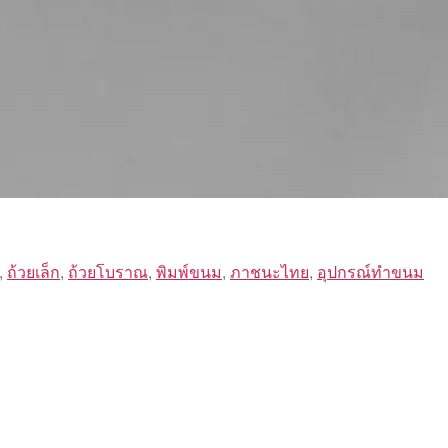
,
ถ้วยเล็ก
,
ถ้วยโบราณ
,
พิมพ์ขนม
,
ภาชนะไทย
,
อุปกรณ์ทำขนม