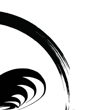
เซรามิค
ครบ
ครัน
ราคา
โรงงาน