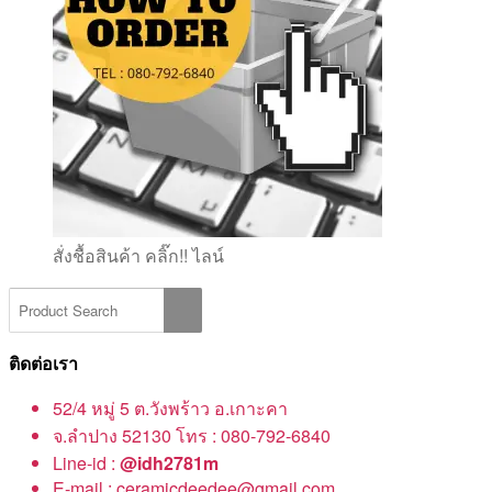
สั่งชื้อสินค้า คลิ๊ก!! ไลน์
ติดต่อเรา
52/4 หมู่ 5 ต.วังพร้าว อ.เกาะคา
จ.ลำปาง 52130 โทร : 080-792-6840
Line-id :
@idh2781m
E-mail : ceramicdeedee@gmail.com