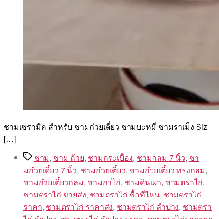
ชามเซรามิค สำหรับ ชามก๋วยเตี๋ยว ชามบะหมี่ ชามราเม็ง Siz
[…]
Tags
ชาม
,
ชาม ถ้วย
,
ชามกระเบื้อง
,
ชามกลม 7 นิ้ว
,
ชา
มก๋วยเดี๋ยว 7 นิ้ว
,
ชามก๋วยเตี๋ยว
,
ชามก๋วยเตี๋ยว ทรงกลม
,
ชามก๋วยเตี๋ยวกลม
,
ชามกาไก่
,
ชามดินเผา
,
ชามตราไก่
,
ชามตราไก่ ขายส่ง
,
ชามตราไก่ ซื้อที่ไหน
,
ชามตราไก่
ราคา
,
ชามตราไก่ ราคาส่ง
,
ชามตราไก่ ลำปาง
,
ชามตรา
ไก่ ลําปาง
,
ชามตราไก่ ลําปาง ราคา
,
ชามตราไก่ราคาถูก
,