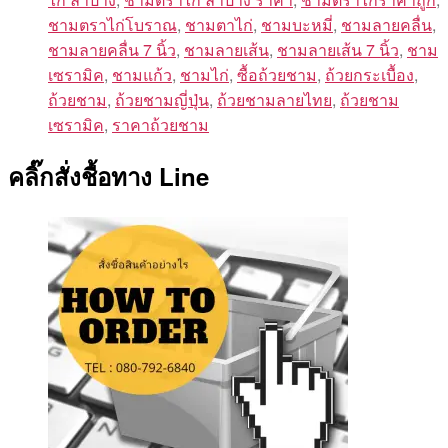
ชามตราไก่โบราณ
,
ชามตาไก่
,
ชามบะหมี่
,
ชามลายคลื่น
,
ชามลายคลื่น 7 นิ้ว
,
ชามลายเส้น
,
ชามลายเส้น 7 นิ้ว
,
ชาม
เซรามิค
,
ชามแก้ว
,
ชามไก่
,
ซื้อถ้วยชาม
,
ถ้วยกระเบื้อง
,
ถ้วยชาม
,
ถ้วยชามญี่ปุ่น
,
ถ้วยชามลายไทย
,
ถ้วยชาม
เซรามิค
,
ราคาถ้วยชาม
คลิ๊กสั่งชื้อทาง Line