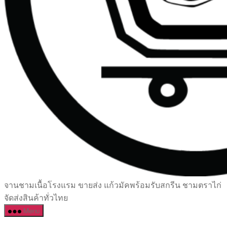
เซรามิค
จานชามเนื้อโรงแรม ขายส่ง แก้วมัคพร้อมรับสกรีน ชามตราไก่
ครบ
จัดส่งสินค้าทั่วไทย
ครัน
Menu
ราคา