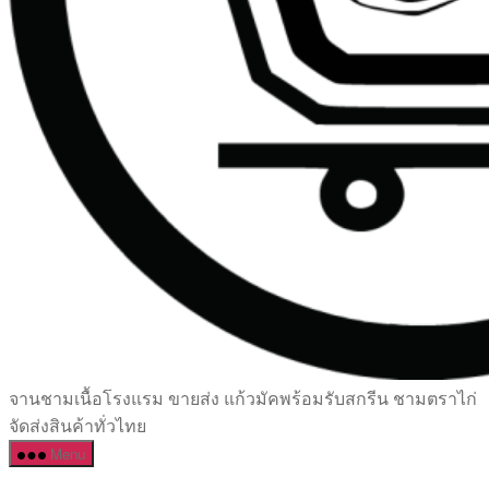
เซรามิค
จานชามเนื้อโรงแรม ขายส่ง แก้วมัคพร้อมรับสกรีน ชามตราไก่
ครบ
จัดส่งสินค้าทั่วไทย
ครัน
Menu
ราคา