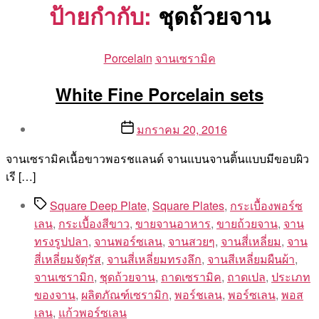
ป้ายกำกับ:
ชุดถ้วยจาน
Categories
Porcelain
จานเซรามิค
White Fine Porcelain sets
Post
Post
มกราคม 20, 2016
author
date
By
จานเซรามิคเนื้อขาวพอรชแลนด์ จานแบนจานติ้นแบบมีขอบผิว
Aea
เรี […]
Tags
Square Deep Plate
,
Square Plates
,
กระเบื้องพอร์ซ
เลน
,
กระเบื้องสีขาว
,
ขายจานอาหาร
,
ขายถ้วยจาน
,
จาน
ทรงรูปปลา
,
จานพอร์ซเลน
,
จานสวยๆ
,
จานสี่เหลี่ยม
,
จาน
สี่เหลี่ยมจัตุรัส
,
จานสี่เหลี่ยมทรงลึก
,
จานสีเหลี่ยมผืนผ้า
,
จานเซรามิก
,
ชุดถ้วยจาน
,
ถาดเซรามิค
,
ถาดเปล
,
ประเภท
ของจาน
,
ผลิตภัณฑ์เซรามิก
,
พอร์ชเลน
,
พอร์ซเลน
,
พอส
เลน
,
แก้วพอร์ซเลน