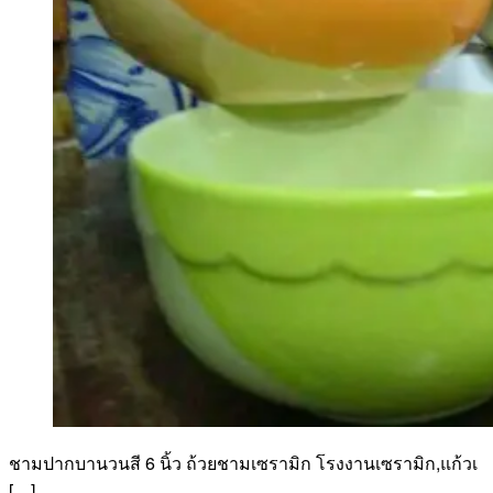
ชามปากบานวนสี 6 นิ้ว ถ้วยชามเซรามิก โรงงานเซรามิก,แก้วเ
[…]