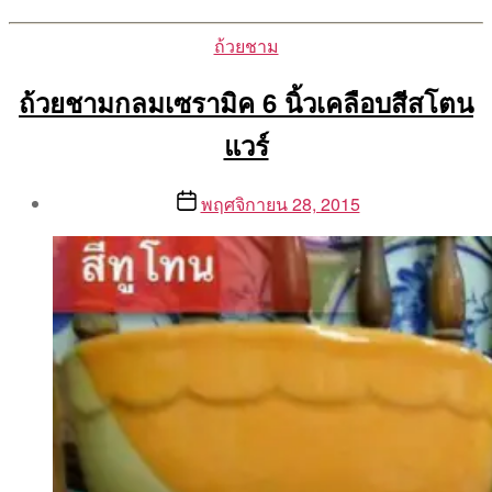
Categories
ถ้วยชาม
ถ้วยชามกลมเซรามิค 6 นิ้วเคลือบสีสโตน
แวร์
Post
Post
พฤศจิกายน 28, 2015
author
date
By
Aea