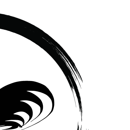
เซรามิค
ครบ
ครัน
ราคา
โรงงาน