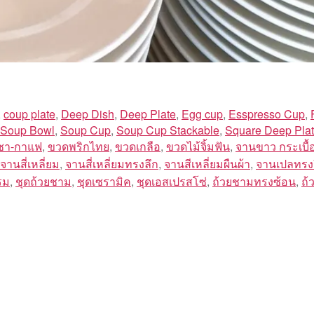
,
coup plate
,
Deep Dish
,
Deep Plate
,
Egg cup
,
Esspresso Cup
,
Soup Bowl
,
Soup Cup
,
Soup Cup Stackable
,
Square Deep Pla
ชา-กาแฟ
,
ขวดพริกไทย
,
ขวดเกลือ
,
ขวดไม้จิ้มฟัน
,
จานขาว กระเบื้
จานสี่เหลี่ยม
,
จานสี่เหลี่ยมทรงลึก
,
จานสีเหลี่ยมผืนผ้า
,
จานเปลทรงร
รม
,
ชุดถ้วยชาม
,
ชุดเซรามิค
,
ชุดเอสเปรสโซ่
,
ถ้วยชามทรงซ้อน
,
ถ้