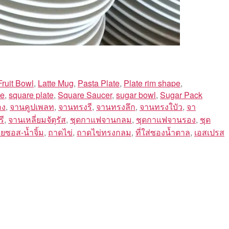
Fruit Bowl
,
Latte Mug
,
Pasta Plate
,
Plate rim shape
,
te
,
square plate
,
Square Saucer
,
sugar bowl
,
Sugar Pack
อง
,
จานคูปเพลท
,
จานทรงรี
,
จานทรงลึก
,
จานทรงใบัว
,
จา
ี
,
จานเหลี่ยมจัตุรัส
,
ชุดกาแฟจานกลม
,
ชุดกาแฟจานรอง
,
ชุด
วยซอส-น้ำจิ้ม
,
ถาดไข่
,
ถาดไข่ทรงกลม
,
ที่ใส่ซองน้ำตาล
,
เอสเปรส