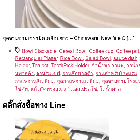
ชุดจานชามเซรามิคเคลือบขาว – Chinaware, New fine C […]
Tags
Bowl Stackable
,
Cereal Bowl
,
Coffee cup
,
Coffee pot
Rectangular Platter
,
Rice Bowl
,
Salad Bowl
,
sauce dish
,
Holder
,
Tea pot
,
ToothPick Holder
,
ก้าน้ำชา กาแฟ
,
กาน้ำ
นพาสต้า
,
จานริมเชฟ
,
จานลึกพาสต้า
,
จานสำหรับโรงแรม
,
กาแฟจานสี่เหลี่ยม
,
ชุดกาแฟจานเหลี่ยม
,
ชุดจานชามโรงแ
โซ่คัพ
,
แก้วมัคทรงสูง
,
แก้วเอสเปรสโซ่
,
โถน้ำตาล
คลิ๊กสั่งชื้อทาง Line