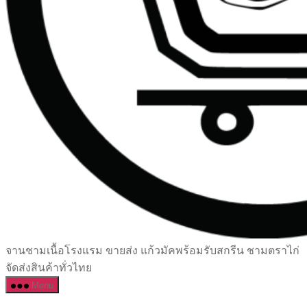
เซรามิค
จานชามเนื้อโรงแรม ขายส่ง แก้วมัคพร้อมรับสกรีน ชามตราไก่
ครบ
จัดส่งสินค้าทั่วไทย
ครัน
Menu
ราคา