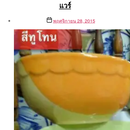
แวร์
Post
Post
พฤศจิกายน 28, 2015
author
date
By
Aea