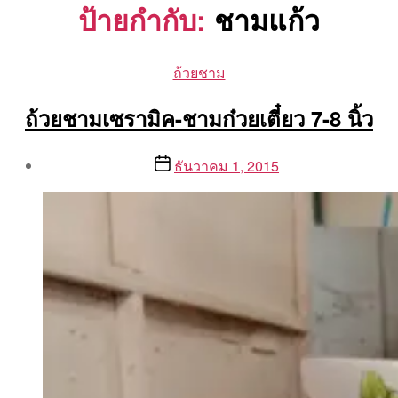
ป้ายกำกับ:
ชามแก้ว
Categories
ถ้วยชาม
ถ้วยชามเซรามิค-ชามก๋วยเตี๋ยว 7-8 นิ้ว
Post
Post
ธันวาคม 1, 2015
author
date
By
Aea