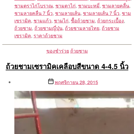
ชามตราไก่โบราณ
,
ชามตาไก่
,
ชามบะหมี่
,
ชามลายคลื่น
,
ชามลายคลื่น 7 นิ้ว
,
ชามลายเส้น
,
ชามลายเส้น 7 นิ้ว
,
ชาม
เซรามิค
,
ชามแก้ว
,
ชามไก่
,
ซื้อถ้วยชาม
,
ถ้วยกระเบื้อง
,
ถ้วยชาม
,
ถ้วยชามญี่ปุ่น
,
ถ้วยชามลายไทย
,
ถ้วยชาม
เซรามิค
,
ราคาถ้วยชาม
Categories
ของชำร่วย
ถ้วยชาม
ถ้วยชามเซรามิคเคลือบสีขนาด 4-4.5 นิ้ว
Post
Post
พฤศจิกายน 28, 2015
author
date
By
Aea