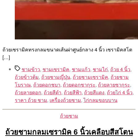
ถ้วยเซรามิคทรงกลมขนาดเส้นผ่าศูนย์กลาง 4 นิ้ว เซรามิคสโต
[…]
Tags
ชามข้าว
,
ชามเซรามิค
,
ชามแก้ว
,
ชามไก่
,
ถ้วย 4 นิ้ว
,
ถ้วยข้าวต้ม
,
ถ้วยชามญี่ปุ่น
,
ถ้วยชามเซรามิค
,
ถ้วยชาม
โบราณ
,
ถ้วยดอกชบา
,
ถ้วยดอกซากุระ
,
ถ้วยลายซากุระ
,
ถ้วยลายดอก
,
ถ้วยสีดำ
,
ถ้วยสีฟ้า
,
ถ้วยสีแดง
,
ถ้วยไก่ 4 นิ้ว
,
ราคา ถ้วย ชาม
,
เครื่องถ้วยชาม
,
ไก่กลมขอบบาน
Categories
ถ้วยชาม
ถ้วยชามกลมเซรามิค 6 นิ้วเคลือบสีสโตน