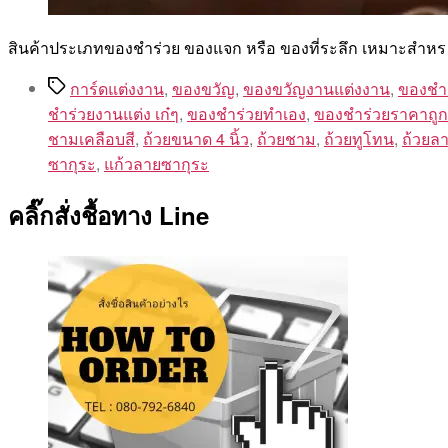
สินค้าประเภทของชำร่วย ของแจก หรือ ของที่ระลึก เหมาะสำหร
Tags
การ์ดแต่งงาน
,
ของขวัญ
,
ของขวัญงานแต่งงาน
,
ของชำ
ชําร่วยงานแต่ง เก๋ๆ
,
ของชําร่วยทําเอง
,
ของชําร่วยราคาถูก
ชามเคลือบสี
,
ถ้วยขนาด 4 นิ้ว
,
ถ้วยชาม
,
ถ้วยทูโทน
,
ถ้วยลา
ซากุระ
,
แก้วลายซากุระ
คลิ๊กสั่งชื้อทาง Line