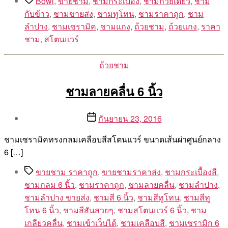
Tags
Bowl
,
ขายชาม
,
ชามกระเบื้อง
,
ชามก๋วยเตี๋ยว
,
ชาม
กับข้าว
,
ชามขายส่ง
,
ชามทูโทน
,
ชามราคาถูก
,
ชาม
ลำปาง
,
ชามเซรามิค
,
ชามแกง
,
ถ้วยชาม
,
ถ้วยแกง
,
ราคา
ชาม
,
สโตนแวร์
Categories
ถ้วยชาม
ชามลายคลื่น 6 นิ้ว
Post
Post
กันยายน 23, 2016
author
date
By
ชามเซรามิคทรงกลมเคลือบสีสโตนแวร์ ขนาดเส้นผ่าศูนย์กลาง
Aea
6 […]
Tags
ขายชาม ราคาถูก
,
ขายชามราคาส่ง
,
ชามกระเบื้องสี
,
ชามกลม 6 นิ้ว
,
ชามราคาถูก
,
ชามลายคลื่น
,
ชามลำปาง
,
ชามลำปาง ขายส่ง
,
ชามสี 6 นิ้ว
,
ชามสีทูโทน
,
ชามสีทู
โทน 6 นิ้ว
,
ชามสีสันสวยๆ
,
ชามสโตนแวร์ 6 นิ้ว
,
ชาม
เกลียวคลื่น
,
ชามเข้าเว็บได้
,
ชามเคลือบสี
,
ชามเซรามิก 6