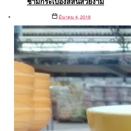
ชามกระเบื้องสีสันสวยงาม
Post
Post
มีนาคม 4, 2018
author
date
By
Aea