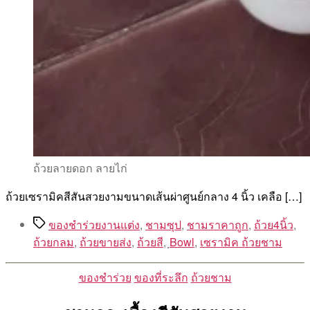
ถ้วยลายดอก ลายไก่
ถ้วยเซรามิคสีสันสวยงามขนาดเส้นผ่าศูนย์กลาง 4 นิ้ว เคลือ […]
Tags
ของชำร่วยงานแต่ง
,
ชามซุป
,
ชามราคาถูก
,
ถ้วย4นิ้ว
,
ถ้วยกลม
,
ถ้วยขายส่ง
,
ถ้วยสี
,
ฺBowl
,
เซรามิค ถ้วยชาม
Categories
ของชำร่วย
ของที่ระลึก
ถ้วยชาม