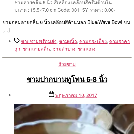
ชามลายคลื่น 6 นิ้ว สีเหลือง เคลือบสีครีมด้านใน
ขนาด : 15.5×7.0 cm Code: 03115Y ราคา : 0.00-
ชามกลมลายคลื่น 6 นิ้ว เคลือบสีด้านนอก Blue/Wave Bowl ขน
[…]
Tags
ขายชามพร้อมส่ง
,
ชาม6นิ้ว
,
ชามกระเบื้อง
,
ชามราคา
ถูก
,
ชามลายคลื่น
,
ชามลำปาง
,
ชามแกง
Categories
ถ้วยชาม
ชามปากบานทูโทน 6-8 นิ้ว
Post
Post
พฤษภาคม 10, 2017
author
date
By
Aea