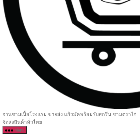
เซรามิค
จานชามเนื้อโรงแรม ขายส่ง แก้วมัคพร้อมรับสกรีน ชามตราไก่
ครบ
จัดส่งสินค้าทั่วไทย
ครัน
Menu
ราคา