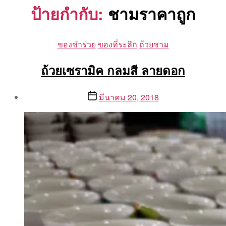
ป้ายกำกับ:
ชามราคาถูก
Categories
ของชำร่วย
ของที่ระลึก
ถ้วยชาม
ถ้วยเซรามิค กลมสี ลายดอก
Post
Post
มีนาคม 20, 2018
author
date
By
Aea