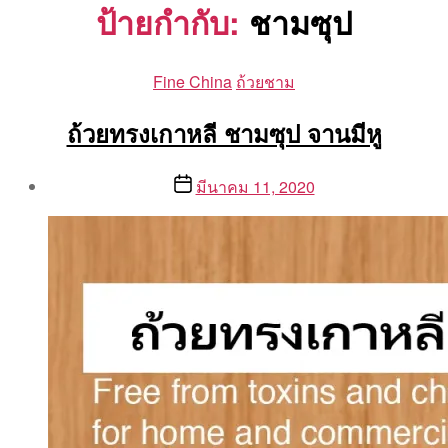
ป้ายกำกับ:
ชามซุป
Categories
Fine China
ถ้วยชาม
ถ้วยทรงเกาหลี ชามซุป จานมีหู
Post
Post
มีนาคม 11, 2020
author
date
By
Aea