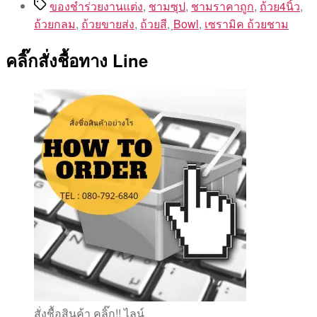
Tags
ของชำร่วยงานแต่ง
,
ชามซุป
,
ชามราคาถูก
,
ถ้วย4นิ้ว
,
ถ้วยกลม
,
ถ้วยขายส่ง
,
ถ้วยสี
,
ฺBowl
,
เซรามิค ถ้วยชาม
คลิ๊กสั่งชื้อทาง Line
สั่งชื้อสินค้า คลิ๊ก!! ไลน์