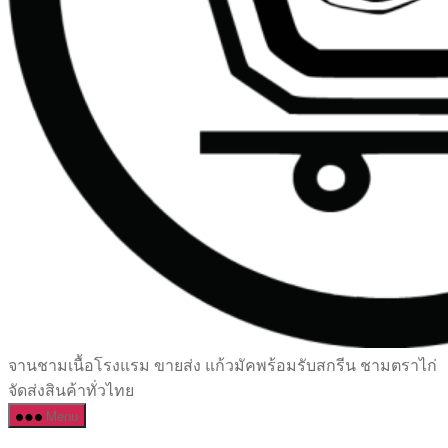
เซรามิค
จานชามเนื้อโรงแรม ขายส่ง แก้วมัคพร้อมรับสกรีน ชามตราไก่
ครบ
จัดส่งสินค้าทั่วไทย
ครัน
Menu
ราคา