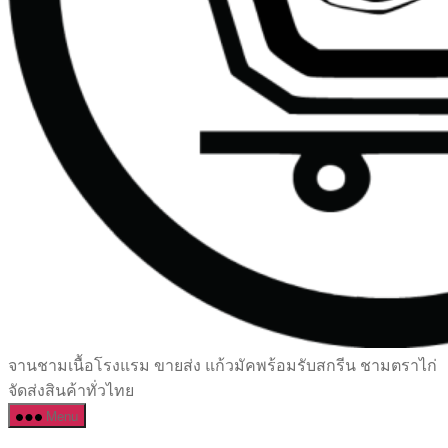
เซรามิค
จานชามเนื้อโรงแรม ขายส่ง แก้วมัคพร้อมรับสกรีน ชามตราไก่
ครบ
จัดส่งสินค้าทั่วไทย
ครัน
Menu
ราคา