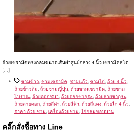
ถ้วยเซรามิคทรงกลมขนาดเส้นผ่าศูนย์กลาง 4 นิ้ว เซรามิคสโต
[…]
Tags
ชามข้าว
,
ชามเซรามิค
,
ชามแก้ว
,
ชามไก่
,
ถ้วย 4 นิ้ว
,
ถ้วยข้าวต้ม
,
ถ้วยชามญี่ปุ่น
,
ถ้วยชามเซรามิค
,
ถ้วยชาม
โบราณ
,
ถ้วยดอกชบา
,
ถ้วยดอกซากุระ
,
ถ้วยลายซากุระ
,
ถ้วยลายดอก
,
ถ้วยสีดำ
,
ถ้วยสีฟ้า
,
ถ้วยสีแดง
,
ถ้วยไก่ 4 นิ้ว
,
ราคา ถ้วย ชาม
,
เครื่องถ้วยชาม
,
ไก่กลมขอบบาน
คลิ๊กสั่งชื้อทาง Line