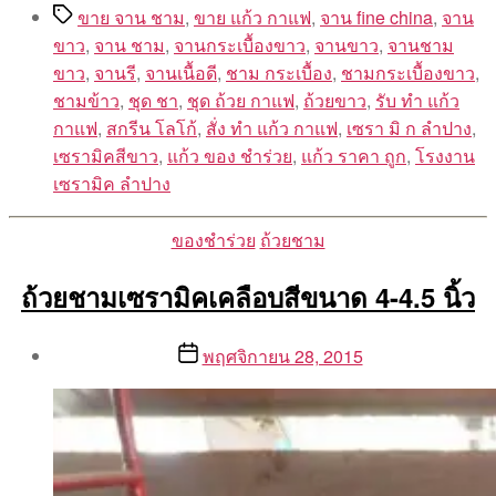
Tags
ขาย จาน ชาม
,
ขาย แก้ว กาแฟ
,
จาน fine china
,
จาน
ขาว
,
จาน ชาม
,
จานกระเบื้องขาว
,
จานขาว
,
จานชาม
ขาว
,
จานรี
,
จานเนื้อดี
,
ชาม กระเบื้อง
,
ชามกระเบื้องขาว
,
ชามข้าว
,
ชุด ชา
,
ชุด ถ้วย กาแฟ
,
ถ้วยขาว
,
รับ ทํา แก้ว
กาแฟ
,
สกรีน โลโก้
,
สั่ง ทํา แก้ว กาแฟ
,
เซรา มิ ก ลำปาง
,
เซรามิคสีขาว
,
แก้ว ของ ชำร่วย
,
แก้ว ราคา ถูก
,
โรงงาน
เซรามิค ลำปาง
Categories
ของชำร่วย
ถ้วยชาม
ถ้วยชามเซรามิคเคลือบสีขนาด 4-4.5 นิ้ว
Post
Post
พฤศจิกายน 28, 2015
author
date
By
Aea