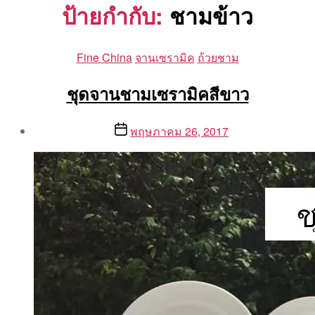
ป้ายกำกับ:
ชามข้าว
Categories
Fine China
จานเซรามิค
ถ้วยชาม
ชุดจานชามเซรามิคสีขาว
Post
Post
พฤษภาคม 26, 2017
author
date
By
Aea