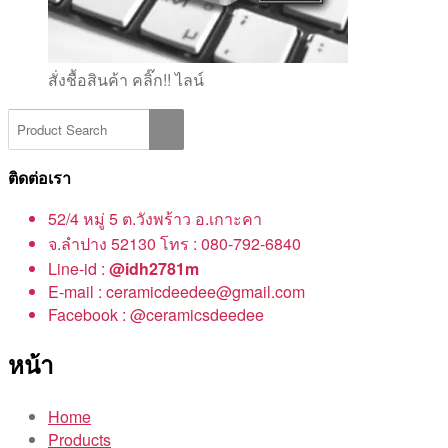
สั่งชื้อสินค้า คลิ๊ก!! ไลน์
ติดต่อเรา
52/4 หมู่ 5 ต.วังพร้าว อ.เกาะคา
จ.ลำปาง 52130 โทร : 080-792-6840
Line-id :
@idh2781m
E-mail : ceramicdeedee@gmail.com
Facebook : @ceramicsdeedee
หน้า
Home
Products