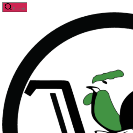
Skip
Search
to
the
content