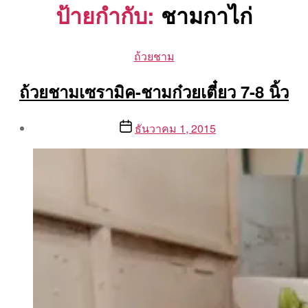
ป้ายกำกับ:
ชามกาไก่
Categories
ถ้วยชาม
ถ้วยชามเซรามิค-ชามก๋วยเตี๋ยว 7-8 นิ้ว
Post
Post
ธันวาคม 1, 2015
author
date
By
Aea