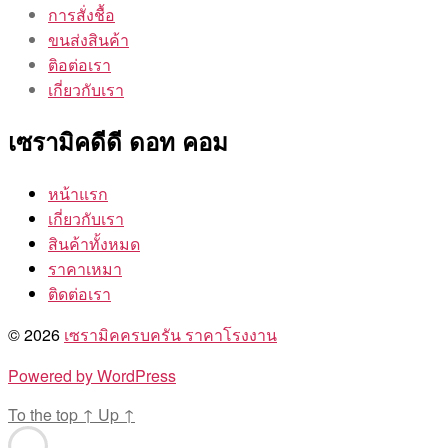
การสั่งชื้อ
ขนส่งสินค้า
ติอต่อเรา
เกี่ยวกับเรา
เซรามิคดีดี ดอท คอม
หน้าแรก
เกี่ยวกับเรา
สินค้าทั้งหมด
ราคาเหมา
ติดต่อเรา
© 2026
เซรามิคครบครัน ราคาโรงงาน
Powered by WordPress
To the top
↑
Up
↑