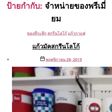
ป้ายกำกับ:
จำหน่ายของพรีเมี่
ยม
Categories
ของที่ระลึก
สกรีนโลโก้
แก้วกาแฟ
แก้วมัคสกรีนโลโก้
Post
Post
พฤศจิกายน 29, 2015
author
date
By
Aea