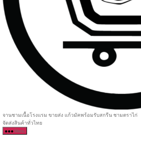
เซรามิค
จานชามเนื้อโรงแรม ขายส่ง แก้วมัคพร้อมรับสกรีน ชามตราไก่
ครบ
จัดส่งสินค้าทั่วไทย
ครัน
Menu
ราคา