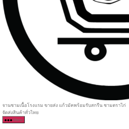
เซรามิค
จานชามเนื้อโรงแรม ขายส่ง แก้วมัคพร้อมรับสกรีน ชามตราไก่
ครบ
จัดส่งสินค้าทั่วไทย
ครัน
Menu
ราคา