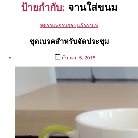
ป้ายกำกับ:
จานใส่ขนม
Categories
ชุดกาแฟจานรอง
แก้วกาแฟ
ชุดเบรคสำหรับจัดประชุม
Post
Post
มีนาคม 5, 2018
author
date
By
Aea