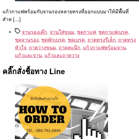
แก้วกาแฟพร้อมกับจานรองหลายทรงที่ออกแบบมาให้มีพื้นที่
สำห […]
Tags
จานรองเค๊ก
,
จานใส่ขนม
,
ชุดกาแฟ
,
ชุดกาแฟเบรค
,
ชุดจานรอง
,
ชุดพักเบรค
,
ชุดเบรค
,
ถาดทรงรีเล็ก
,
ถาดทรง
หัวใจ
,
ถาดวางขนม
,
ถาดสแน๊ก
,
แก้วกาแฟพร้อมจาน
,
แก้วและจาน
,
แก้วและถาดวาง
คลิ๊กสั่งชื้อทาง Line