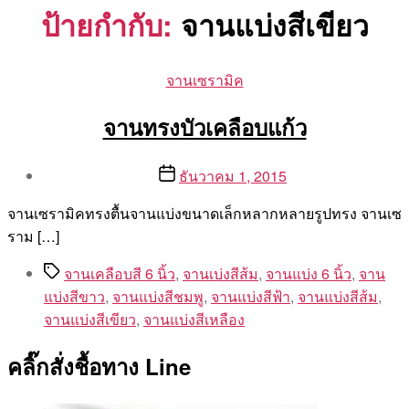
ป้ายกำกับ:
จานแบ่งสีเขียว
Categories
จานเซรามิค
จานทรงบัวเคลือบแก้ว
Post
Post
ธันวาคม 1, 2015
author
date
By
จานเซรามิคทรงตื้นจานแบ่งขนาดเล็กหลากหลายรูปทรง จานเซ
Aea
ราม […]
Tags
จานเคลือบสี 6 นิ้ว
,
จานเบ่งสีส้ม
,
จานแบ่ง 6 นิ้ว
,
จาน
แบ่งสีขาว
,
จานแบ่งสีชมพู
,
จานแบ่งสีฟ้า
,
จานแบ่งสีส้ม
,
จานแบ่งสีเขียว
,
จานแบ่งสีเหลือง
คลิ๊กสั่งชื้อทาง Line