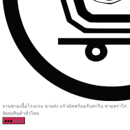
เซรามิค
จานชามเนื้อโรงแรม ขายส่ง แก้วมัคพร้อมรับสกรีน ชามตราไก่
ครบ
จัดส่งสินค้าทั่วไทย
ครัน
Menu
ราคา