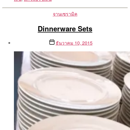
Categories
จานเซรามิค
Dinnerware Sets
Post
Post
ธันวาคม 10, 2015
author
date
By
Aea