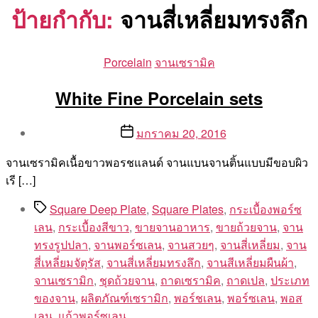
ป้ายกำกับ:
จานสี่เหลี่ยมทรงลึก
Categories
Porcelain
จานเซรามิค
White Fine Porcelain sets
Post
Post
มกราคม 20, 2016
author
date
By
จานเซรามิคเนื้อขาวพอรชแลนด์ จานแบนจานติ้นแบบมีขอบผิว
Aea
เรี […]
Tags
Square Deep Plate
,
Square Plates
,
กระเบื้องพอร์ซ
เลน
,
กระเบื้องสีขาว
,
ขายจานอาหาร
,
ขายถ้วยจาน
,
จาน
ทรงรูปปลา
,
จานพอร์ซเลน
,
จานสวยๆ
,
จานสี่เหลี่ยม
,
จาน
สี่เหลี่ยมจัตุรัส
,
จานสี่เหลี่ยมทรงลึก
,
จานสีเหลี่ยมผืนผ้า
,
จานเซรามิก
,
ชุดถ้วยจาน
,
ถาดเซรามิค
,
ถาดเปล
,
ประเภท
ของจาน
,
ผลิตภัณฑ์เซรามิก
,
พอร์ชเลน
,
พอร์ซเลน
,
พอส
เลน
,
แก้วพอร์ซเลน