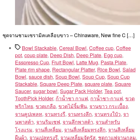
ชุดจานชามเซรามิคเคลือบขาว – Chinaware, New fine C […]
Tags
Bowl Stackable
,
Cereal Bowl
,
Coffee cup
,
Coffee
pot
,
coup plate
,
Deep Dish
,
Deep Plate
,
Egg cup
,
Esspresso Cup
,
Fruit Bowl
,
Latte Mug
,
Pasta Plate
,
Plate rim shape
,
Rectangular Platter
,
Rice Bowl
,
Salad
Bowl
,
sauce dish
,
Soup Bowl
,
Soup Cup
,
Soup Cup
Stackable
,
Square Deep Plate
,
square plate
,
Square
Saucer
,
sugar bowl
,
Sugar Pack Holder
,
Tea pot
,
ToothPick Holder
,
ก้าน้ำชา กาแฟ
,
กาน้ำชา-กาแฟ
,
ขวด
พริกไทย
,
ขวดเกลือ
,
ขวดไม้จิ้มฟัน
,
จานขาว กระเบื้อง
,
จานคูปเพลท
,
จานทรงรี
,
จานทรงลึก
,
จานทรงใบัว
,
จา
นพาสต้า
,
จานริมเชฟ
,
จานลึกพาสต้า
,
จานสำหรับ
โรงแรม
,
จานสี่เหลี่ยม
,
จานสี่เหลี่ยมทรงลึก
,
จานสีเหลี่ยม
ผืนผ้า
,
จานเปลทรงรี
,
จานเหลี่ยมจัตุรัส
,
ชุดกาแฟจานกลม
,