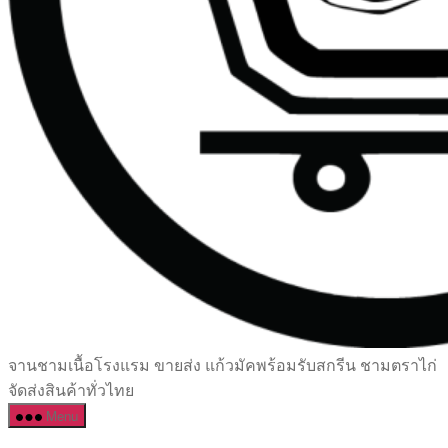
เซรามิค
จานชามเนื้อโรงแรม ขายส่ง แก้วมัคพร้อมรับสกรีน ชามตราไก่
ครบ
จัดส่งสินค้าทั่วไทย
ครัน
Menu
ราคา