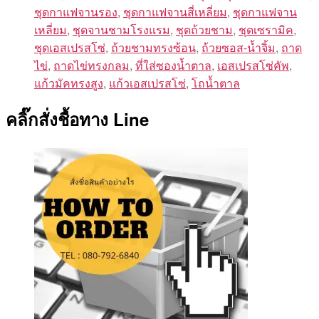
ชุดกาแฟจานรอง
,
ชุดกาแฟจานสี่เหลี่ยม
,
ชุดกาแฟจาน
เหลี่ยม
,
ชุดจานชามโรงแรม
,
ชุดถ้วยชาม
,
ชุดเซรามิค
,
ชุดเอสเปรสโซ่
,
ถ้วยชามทรงซ้อน
,
ถ้วยซอส-น้ำจิ้ม
,
ถาด
ไข่
,
ถาดไข่ทรงกลม
,
ที่ใส่ซองน้ำตาล
,
เอสเปรสโซ่คัพ
,
แก้วมัคทรงสูง
,
แก้วเอสเปรสโซ่
,
โถน้ำตาล
คลิ๊กสั่งชื้อทาง Line