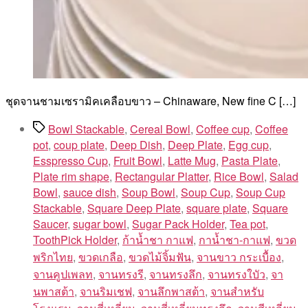
ชุดจานชามเซรามิคเคลือบขาว – Chinaware, New fine C […]
Tags
Bowl Stackable
,
Cereal Bowl
,
Coffee cup
,
Coffee
pot
,
coup plate
,
Deep Dish
,
Deep Plate
,
Egg cup
,
Esspresso Cup
,
Fruit Bowl
,
Latte Mug
,
Pasta Plate
,
Plate rim shape
,
Rectangular Platter
,
Rice Bowl
,
Salad
Bowl
,
sauce dish
,
Soup Bowl
,
Soup Cup
,
Soup Cup
Stackable
,
Square Deep Plate
,
square plate
,
Square
Saucer
,
sugar bowl
,
Sugar Pack Holder
,
Tea pot
,
ToothPick Holder
,
ก้าน้ำชา กาแฟ
,
กาน้ำชา-กาแฟ
,
ขวด
พริกไทย
,
ขวดเกลือ
,
ขวดไม้จิ้มฟัน
,
จานขาว กระเบื้อง
,
จานคูปเพลท
,
จานทรงรี
,
จานทรงลึก
,
จานทรงใบัว
,
จา
นพาสต้า
,
จานริมเชฟ
,
จานลึกพาสต้า
,
จานสำหรับ