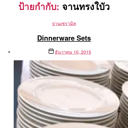
ป้ายกำกับ:
จานทรงใบัว
Categories
จานเซรามิค
Dinnerware Sets
Post
Post
ธันวาคม 10, 2015
author
date
By
Aea