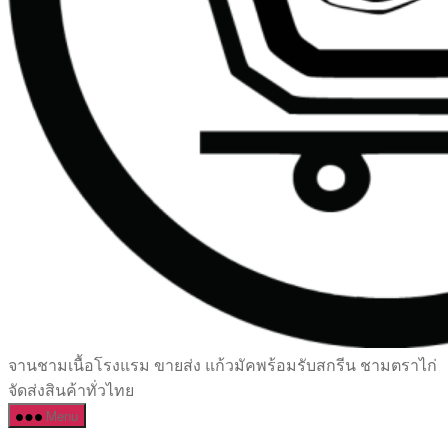
เซรามิค
จานชามเนื้อโรงแรม ขายส่ง แก้วมัคพร้อมรับสกรีน ชามตราไก่
ครบ
จัดส่งสินค้าทั่วไทย
ครัน
Menu
ราคา