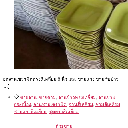
ชุดจานเซรามิคทรงสี่เหลี่ยม 8 นิ้ว และ ชามแกง ชามกับข้าว
[…]
Tags
ขายจาน
,
ขายชาม
,
จานข้าวทรงเหลี่ยม
,
จานชาม
กระเบื้อง
,
จานชามเซรามิค
,
จานสี่เหลี่ยม
,
ชามสีเหลี่ยม
,
ชามแกงสี่เหลี่ยม
,
ชุดทรงสี่เหลี่ยม
Categories
ถ้วยชาม