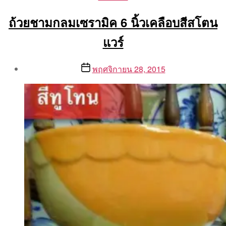
ถ้วยชามกลมเซรามิค 6 นิ้วเคลือบสีสโตน
แวร์
Post
Post
พฤศจิกายน 28, 2015
author
date
By
Aea