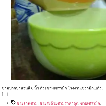
ชามปากบานวนสี 6 นิ้ว ถ้วยชามเซรามิก โรงงานเซรามิก,แก้วเ
[…]
Tags
ขายจานชาม
,
ขายส่งถ้วยชามราคาถูก
,
ขายเซรามิก
,