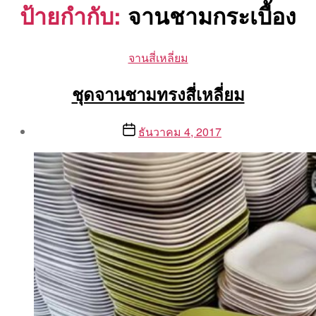
ป้ายกำกับ:
จานชามกระเบื้อง
Categories
จานสี่เหลี่ยม
ชุดจานชามทรงสี่เหลี่ยม
Post
Post
ธันวาคม 4, 2017
author
date
By
Aea