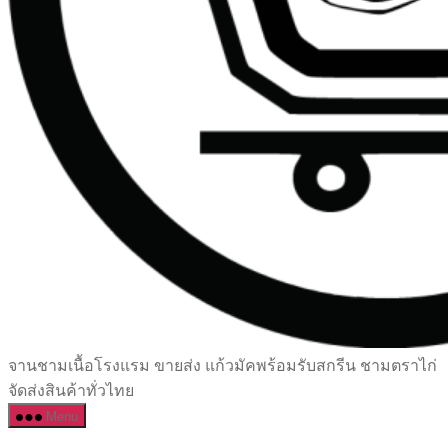
เซรามิค
จานชามเนื้อโรงแรม ขายส่ง แก้วมัคพร้อมรับสกรีน ชามตราไก่
ครบ
จัดส่งสินค้าทั่วไทย
ครัน
Menu
ราคา