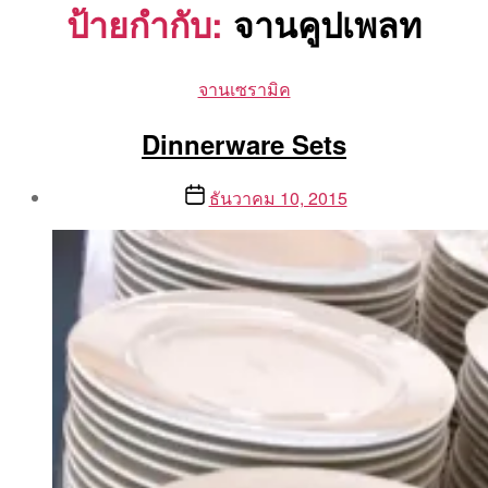
ป้ายกำกับ:
จานคูปเพลท
Categories
จานเซรามิค
Dinnerware Sets
Post
Post
ธันวาคม 10, 2015
author
date
By
Aea