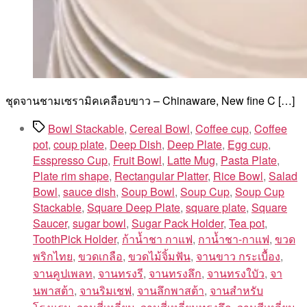
ชุดจานชามเซรามิคเคลือบขาว – Chinaware, New fine C […]
Tags
Bowl Stackable
,
Cereal Bowl
,
Coffee cup
,
Coffee
pot
,
coup plate
,
Deep Dish
,
Deep Plate
,
Egg cup
,
Esspresso Cup
,
Fruit Bowl
,
Latte Mug
,
Pasta Plate
,
Plate rim shape
,
Rectangular Platter
,
Rice Bowl
,
Salad
Bowl
,
sauce dish
,
Soup Bowl
,
Soup Cup
,
Soup Cup
Stackable
,
Square Deep Plate
,
square plate
,
Square
Saucer
,
sugar bowl
,
Sugar Pack Holder
,
Tea pot
,
ToothPick Holder
,
ก้าน้ำชา กาแฟ
,
กาน้ำชา-กาแฟ
,
ขวด
พริกไทย
,
ขวดเกลือ
,
ขวดไม้จิ้มฟัน
,
จานขาว กระเบื้อง
,
จานคูปเพลท
,
จานทรงรี
,
จานทรงลึก
,
จานทรงใบัว
,
จา
นพาสต้า
,
จานริมเชฟ
,
จานลึกพาสต้า
,
จานสำหรับ