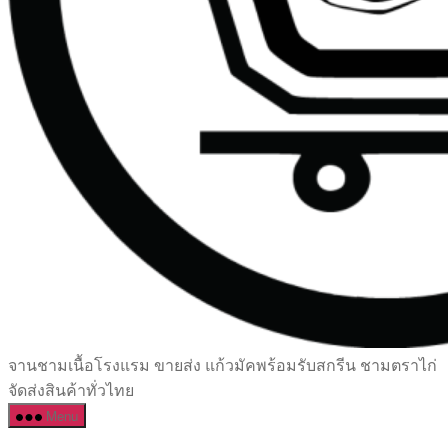
เซรามิค
จานชามเนื้อโรงแรม ขายส่ง แก้วมัคพร้อมรับสกรีน ชามตราไก่
ครบ
จัดส่งสินค้าทั่วไทย
ครัน
Menu
ราคา