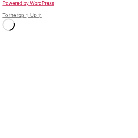
Powered by WordPress
To the top
↑
Up
↑