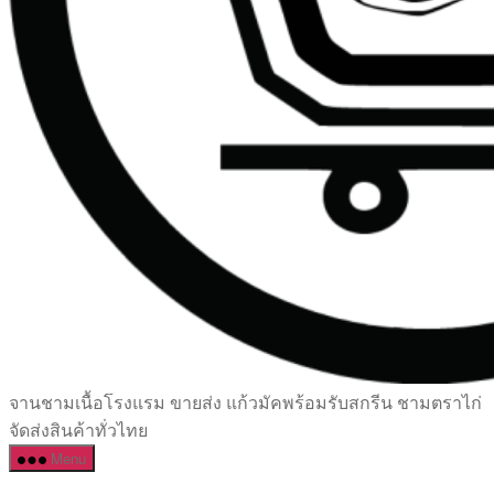
เซรามิค
จานชามเนื้อโรงแรม ขายส่ง แก้วมัคพร้อมรับสกรีน ชามตราไก่
ครบ
จัดส่งสินค้าทั่วไทย
ครัน
Menu
ราคา