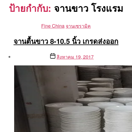
ป้ายกำกับ:
จานขาว โรงแรม
Categories
Fine China
จานเซรามิค
จานตื้นขาว 8-10.5 นิ้ว เกรดส่งออก
Post
Post
สิงหาคม 19, 2017
author
date
By
Aea