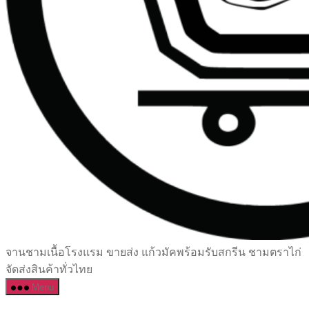
เซรามิค
จานชามเนื้อโรงแรม ขายส่ง แก้วมัคพร้อมรับสกรีน ชามตราไก่
ครบ
จัดส่งสินค้าทั่วไทย
ครัน
Menu
ราคา