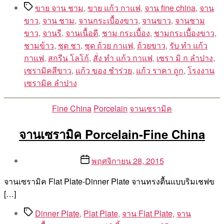
Tags
ขาย จาน ชาม
,
ขาย แก้ว กาแฟ
,
จาน fine china
,
จาน
ขาว
,
จาน ชาม
,
จานกระเบื้องขาว
,
จานขาว
,
จานชาม
ขาว
,
จานรี
,
จานเนื้อดี
,
ชาม กระเบื้อง
,
ชามกระเบื้องขาว
,
ชามข้าว
,
ชุด ชา
,
ชุด ถ้วย กาแฟ
,
ถ้วยขาว
,
รับ ทํา แก้ว
กาแฟ
,
สกรีน โลโก้
,
สั่ง ทํา แก้ว กาแฟ
,
เซรา มิ ก ลำปาง
,
เซรามิคสีขาว
,
แก้ว ของ ชำร่วย
,
แก้ว ราคา ถูก
,
โรงงาน
เซรามิค ลำปาง
Categories
Fine China
Porcelain
จานเซรามิค
จานเซรามิค Porcelain-Fine China
Post
Post
พฤศจิกายน 28, 2015
author
date
By
จานเซรามิค Flat Plate-Dinner Plate จานทรงตื้นแบบริมเชฟข
Aea
[…]
Tags
Dinner Plate
,
Plat Plate
,
จาน Flat Plate
,
จาน