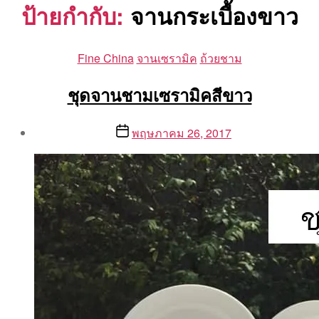
ป้ายกำกับ:
จานกระเบื้องขาว
Categories
Fine China
จานเซรามิค
ถ้วยชาม
ชุดจานชามเซรามิคสีขาว
Post
Post
พฤษภาคม 26, 2017
author
date
By
Aea