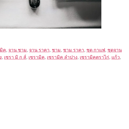
มิค
,
จาน ชาม
,
จาน ราคา
,
ชาม
,
ชาม ราคา
,
ชุด กาแฟ
,
ชุดจาน
ง
,
เซรา มิ ก ส์
,
เซรามิค
,
เซรามิค ลำปาง
,
เซรามิคตราไก่
,
แก้ว
,