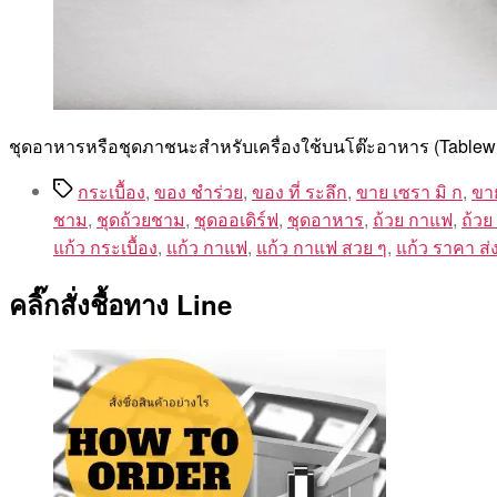
ชุดอาหารหรือชุดภาชนะสำหรับเครื่องใช้บนโต๊ะอาหาร (Tablew
Tags
กระเบื้อง
,
ของ ชำร่วย
,
ของ ที่ ระลึก
,
ขาย เซรา มิ ก
,
ขา
ชาม
,
ชุดถ้วยชาม
,
ชุดออเดิร์ฟ
,
ชุดอาหาร
,
ถ้วย กาแฟ
,
ถ้วย
แก้ว กระเบื้อง
,
แก้ว กาแฟ
,
แก้ว กาแฟ สวย ๆ
,
แก้ว ราคา ส่
คลิ๊กสั่งชื้อทาง Line