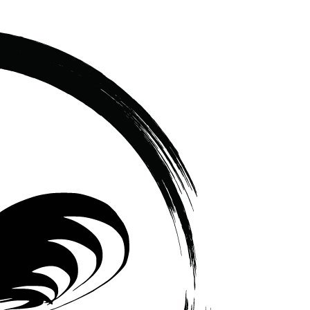
เซรามิค
ครบ
ครัน
ราคา
โรงงาน