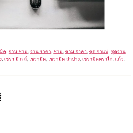
มิค
,
จาน ชาม
,
จาน ราคา
,
ชาม
,
ชาม ราคา
,
ชุด กาแฟ
,
ชุดจาน
ง
,
เซรา มิ ก ส์
,
เซรามิค
,
เซรามิค ลำปาง
,
เซรามิคตราไก่
,
แก้ว
,
์