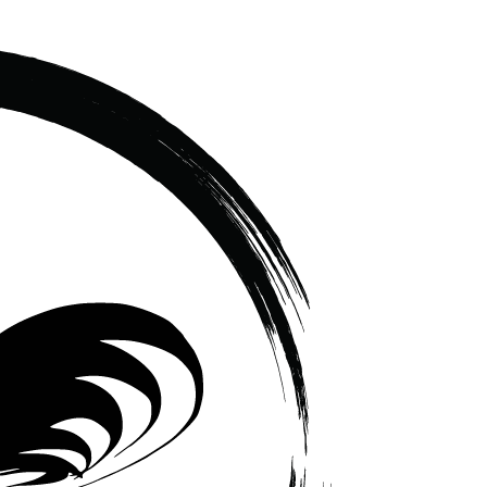
เซรามิค
ครบ
ครัน
ราคา
โรงงาน