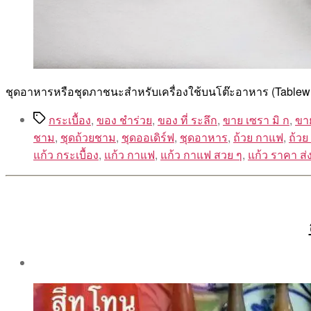
ชุดอาหารหรือชุดภาชนะสำหรับเครื่องใช้บนโต๊ะอาหาร (Tablew
Tags
กระเบื้อง
,
ของ ชำร่วย
,
ของ ที่ ระลึก
,
ขาย เซรา มิ ก
,
ขา
ชาม
,
ชุดถ้วยชาม
,
ชุดออเดิร์ฟ
,
ชุดอาหาร
,
ถ้วย กาแฟ
,
ถ้วย
แก้ว กระเบื้อง
,
แก้ว กาแฟ
,
แก้ว กาแฟ สวย ๆ
,
แก้ว ราคา ส่
Post
author
By
Aea