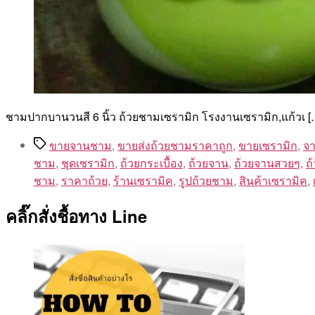
ชามปากบานวนสี 6 นิ้ว ถ้วยชามเซรามิก โรงงานเซรามิก,แก้วเ [
Tags
ขายจานชาม
,
ขายส่งถ้วยชามราคาถูก
,
ขายเซรามิก
,
จา
ชาม
,
ชุดเซรามิก
,
ถ้วยกระเบื้อง
,
ถ้วยจาน
,
ถ้วยจานสวยๆ
,
ถ
ชาม
,
ราคาถ้วย
,
ร้านเซรามิค
,
รูปถ้วยชาม
,
สินค้าเซรามิค
,
คลิ๊กสั่งชื้อทาง Line