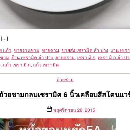
 […]
ย แก้ว
,
ขายจานชาม
,
ขายชาม
,
ขายส่ง เซรามิค ลํา ปาง
,
งาน เซรา
 ชาม
,
ร้าน เซรามิค ลํา ปาง
,
ลายคราม
,
เซรา มิ ก
,
เซรา มิ ก ลํา ปา
ง
,
แก้ว เซรา มิ ก
,
แก้ว เซรามิค
Categories
ถ้วยชาม
ถ้วยชามกลมเซรามิค 6 นิ้วเคลือบสีสโตนแวร
Post
พฤศจิกายน 28, 2015
date