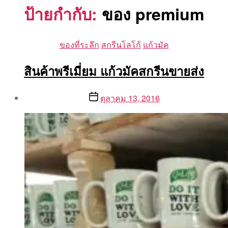
ป้ายกำกับ:
ของ premium
Categories
ของที่ระลึก
สกรีนโลโก้
แก้วมัค
สินค้าพรีเมี่ยม แก้วมัคสกรีนขายส่ง
Post
Post
ตุลาคม 13, 2016
author
date
By
Aea