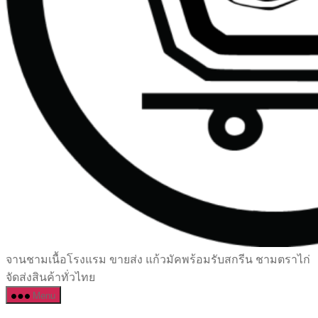
เซรามิค
จานชามเนื้อโรงแรม ขายส่ง แก้วมัคพร้อมรับสกรีน ชามตราไก่
ครบ
จัดส่งสินค้าทั่วไทย
ครัน
Menu
ราคา