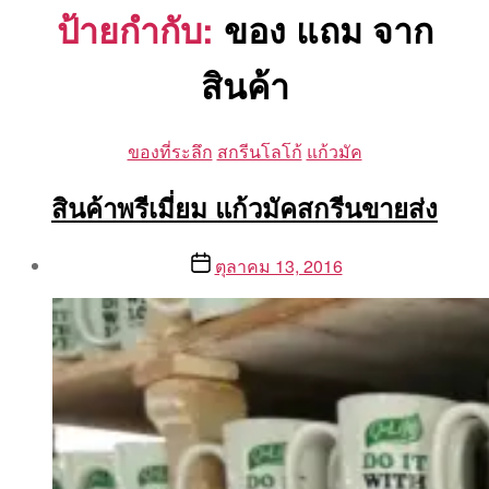
ป้ายกำกับ:
ของ แถม จาก
สินค้า
Categories
ของที่ระลึก
สกรีนโลโก้
แก้วมัค
สินค้าพรีเมี่ยม แก้วมัคสกรีนขายส่ง
Post
Post
ตุลาคม 13, 2016
author
date
By
Aea