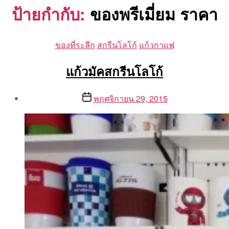
ป้ายกำกับ:
ของพรีเมี่ยม ราคา
Categories
ของที่ระลึก
สกรีนโลโก้
แก้วกาแฟ
แก้วมัคสกรีนโลโก้
Post
Post
พฤศจิกายน 29, 2015
author
date
By
Aea