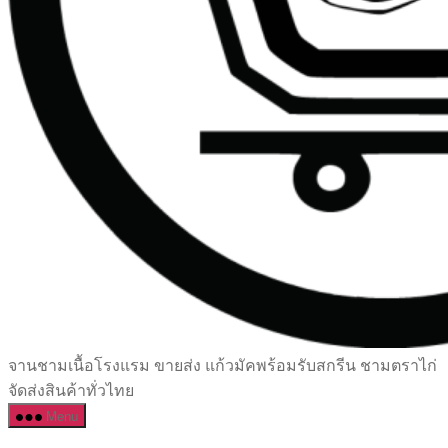
เซรามิค
จานชามเนื้อโรงแรม ขายส่ง แก้วมัคพร้อมรับสกรีน ชามตราไก่
ครบ
จัดส่งสินค้าทั่วไทย
ครัน
Menu
ราคา