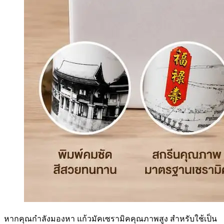
หากคุณกำลังมองหา แก้วมัคเซรามิคคุณภาพสูง สำหรับใช้เป็น