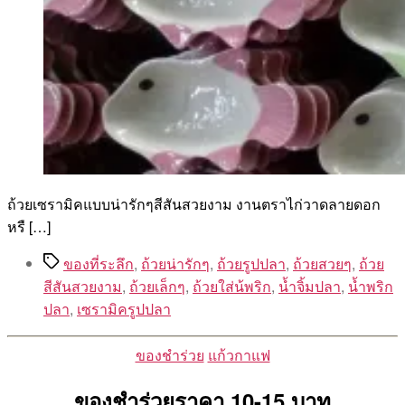
ถ้วยเซรามิคแบบน่ารักๆสีสันสวยงาม งานตราไก่วาดลายดอก
หรื […]
Tags
ของที่ระลึก
,
ถ้วยน่ารักๆ
,
ถ้วยรูปปลา
,
ถ้วยสวยๆ
,
ถ้วย
สีสันสวยงาม
,
ถ้วยเล็กๆ
,
ถ้วยใส่น้พริก
,
น้ำจิ้มปลา
,
น้ำพริก
ปลา
,
เซรามิครูปปลา
Categories
ของชำร่วย
แก้วกาแฟ
ของชำร่วยราคา 10-15 บาท