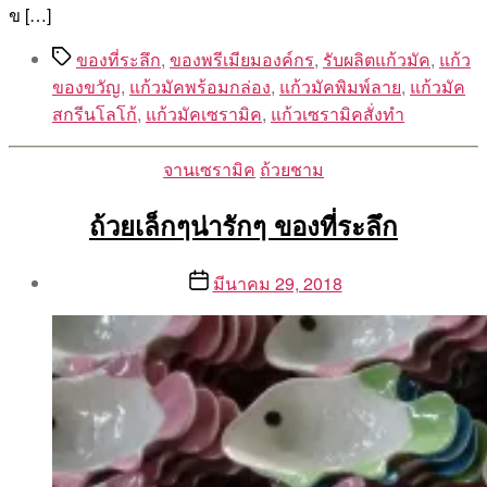
ข […]
Tags
ของที่ระลึก
,
ของพรีเมียมองค์กร
,
รับผลิตแก้วมัค
,
แก้ว
ของขวัญ
,
แก้วมัคพร้อมกล่อง
,
แก้วมัคพิมพ์ลาย
,
แก้วมัค
สกรีนโลโก้
,
แก้วมัคเซรามิค
,
แก้วเซรามิคสั่งทำ
Categories
จานเซรามิค
ถ้วยชาม
ถ้วยเล็กๆน่ารักๆ ของที่ระลึก
Post
Post
มีนาคม 29, 2018
author
date
By
Aea