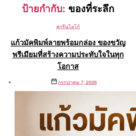
ป้ายกำกับ:
ของที่ระลึก
Categories
สกรีนโลโก้
แก้วมัคพิมพ์ลายพร้อมกล่อง ของขวัญ
พรีเมียมที่สร้างความประทับใจในทุก
โอกาส
Post
Post
กรกฎาคม 7, 2026
author
date
By
Aea