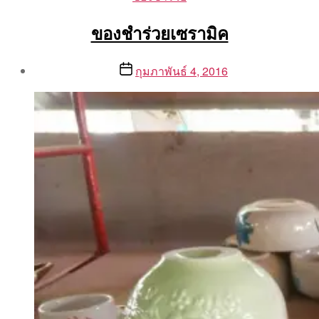
ของชำร่วยเซรามิค
Post
Post
กุมภาพันธ์ 4, 2016
author
date
By
Aea