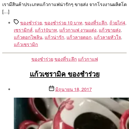
เรามีสินค้าประเภทแก้วกาแฟน่ารักๆ ขายส่ง จากโรงงานผลิตโด
[…]
Tags
ของชำร่วย
,
ของชำร่วย 10 บาท
,
ของที่ระลึก
,
ถ้วยไก่4
,
เซรามิกส์
,
แก้ว10บาท
,
แก้วกาแฟ งานแต่ง
,
แก้วขายส่ง
,
แก้วดอกไพลิน
,
แก้วน่ารัก
,
แก้วลายดอก
,
แก้วลายหัวใจ
,
แก้วเซรามิก
Categories
ของชำร่วย
ของที่ระลึก
แก้วกาแฟ
แก้วเซรามิค ของชำร่วย
Post
Post
มิถุนายน 18, 2017
author
date
By
Aea