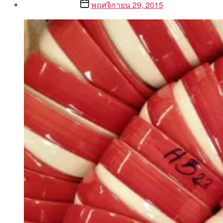
Post
Post
พฤศจิกายน 29, 2015
author
date
By
Aea