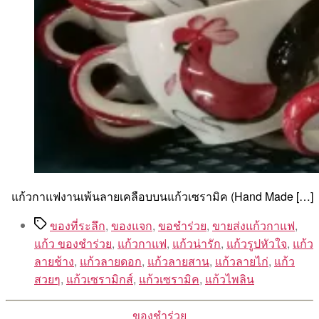
แก้วกาแฟงานเพ้นลายเคลือบบนแก้วเซรามิค (Hand Made […]
Tags
ของที่ระลึก
,
ของแจก
,
ขอชำร่วย
,
ขายส่งแก้วกาแฟ
,
แก้ว ของชำร่วย
,
แก้วกาแฟ
,
แก้วน่ารัก
,
แก้วรูปหัวใจ
,
แก้ว
ลายช้าง
,
แก้วลายดอก
,
แก้วลายสาน
,
แก้วลายไก่
,
แก้ว
สวยๆ
,
แก้วเซรามิกส์
,
แก้วเซรามิค
,
แก้วไพลิน
Categories
ของชำร่วย