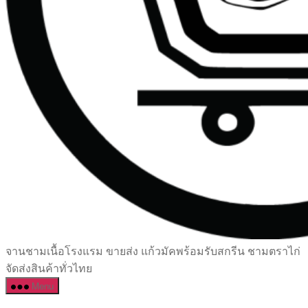
เซรามิค
จานชามเนื้อโรงแรม ขายส่ง แก้วมัคพร้อมรับสกรีน ชามตราไก่
ครบ
จัดส่งสินค้าทั่วไทย
ครัน
Menu
ราคา