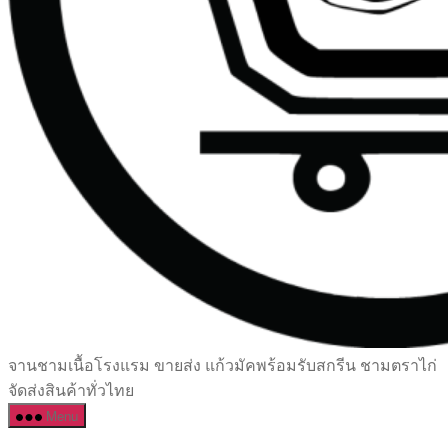
เซรามิค
จานชามเนื้อโรงแรม ขายส่ง แก้วมัคพร้อมรับสกรีน ชามตราไก่
ครบ
จัดส่งสินค้าทั่วไทย
ครัน
Menu
ราคา