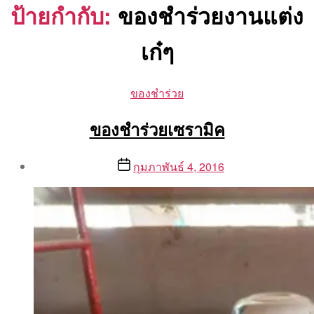
ป้ายกำกับ:
ของชําร่วยงานแต่ง
เก๋ๆ
Categories
ของชำร่วย
ของชำร่วยเซรามิค
Post
Post
กุมภาพันธ์ 4, 2016
author
date
By
Aea