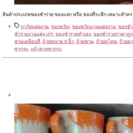
สินค้าประเภทของชำร่วย ของแจก หรือ ของที่ระลึก เหมาะสำหร
Tags
การ์ดแต่งงาน
,
ของขวัญ
,
ของขวัญงานแต่งงาน
,
ของชำ
ชําร่วยงานแต่ง เก๋ๆ
,
ของชําร่วยทําเอง
,
ของชําร่วยราคาถูก
ชามเคลือบสี
,
ถ้วยขนาด 4 นิ้ว
,
ถ้วยชาม
,
ถ้วยทูโทน
,
ถ้วยลา
ซากุระ
,
แก้วลายซากุระ
Post
author
By
Aea