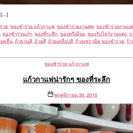
 […]
ร่วย
,
ของชำร่วย แก้วกาแฟ
,
ของชำร่วยงานศพ
,
ของชำร่วยงานแต่
,
ของชําร่วยเก๋ๆ
,
ของที่ระลึก
,
ของพรีเมี่ยม
,
ของรับไหว้งานแต่ง
,
ง
ยคลื่น
,
ถ้วยวนสี
,
ถ้วยสี
,
ถ้วยเคลือบสี
,
ถ้วยเซรามิค ของชำร่วย
,
ร้
Categories
ของชำร่วย
แก้วกาแฟ
แก้วกาแฟน่ารักๆ ของที่ระลึก
Post
พฤศจิกายน 30, 2015
date